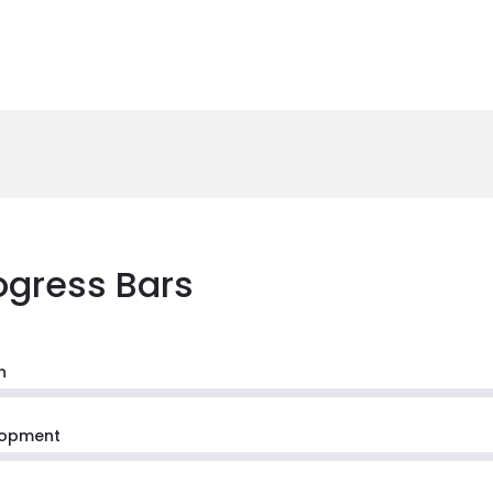
ogress Bars
n
lopment