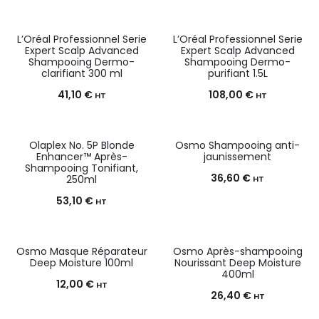
L’Oréal Professionnel Serie
L’Oréal Professionnel Serie
Expert Scalp Advanced
Expert Scalp Advanced
Shampooing Dermo-
Shampooing Dermo-
clarifiant 300 ml
purifiant 1.5L
41,10
€
108,00
€
HT
HT
Olaplex No. 5P Blonde
Osmo Shampooing anti-
Enhancer™ Après-
jaunissement
Shampooing Tonifiant,
36,60
€
250ml
HT
53,10
€
HT
Osmo Masque Réparateur
Osmo Après-shampooing
Deep Moisture 100ml
Nourissant Deep Moisture
400ml
12,00
€
HT
26,40
€
HT