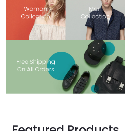
Woman
Man
Collection
Collection
Free Shipping
On All Orders
Featured Products