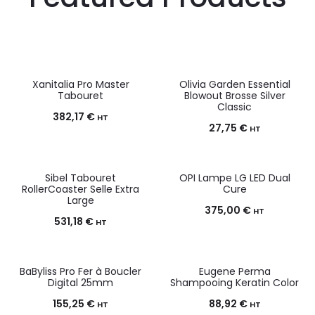
Xanitalia Pro Master
Olivia Garden Essential
Tabouret
Blowout Brosse Silver
Classic
382,17
€
HT
27,75
€
HT
Sibel Tabouret
OPI Lampe LG LED Dual
RollerCoaster Selle Extra
Cure
Large
375,00
€
HT
531,18
€
HT
BaByliss Pro Fer à Boucler
Eugene Perma
Digital 25mm
Shampooing Keratin Color
155,25
€
88,92
€
HT
HT