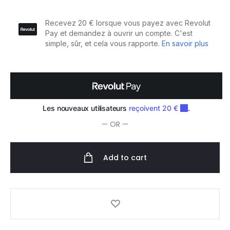
Quotidien
X.POSED
1L
quantity
— OR —
Add to cart