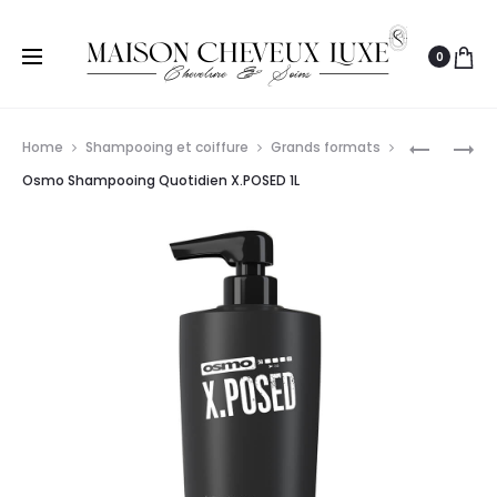
0
Prod
OSMO
OSMO
Home
Shampooing et coiffure
Grands formats
SHAMPO
SUPER
navig
Osmo Shampooing Quotidien X.POSED 1L
COLOR
SILVER
SAVE
GIFT
CHEVEUX
SET
COLORÉS
300ML