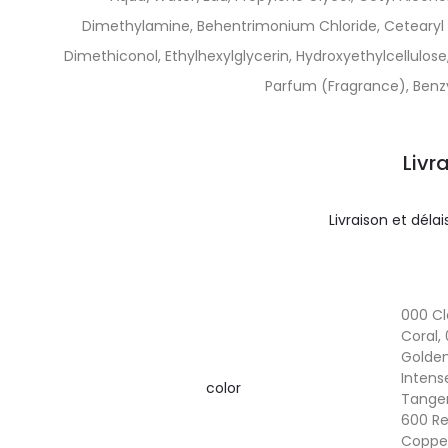
Dimethylamine, Behentrimonium Chloride, Cetearyl Al
Dimethiconol, Ethylhexylglycerin, Hydroxyethylcellulose
Parfum (Fragrance), Benzyl 
Livr
Livraison et délai
000 Cl
Coral,
Golden,
Intens
color
Tanger
600 Re
Copper,