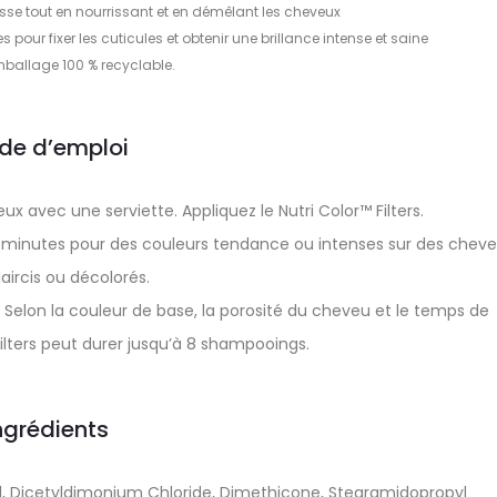
asse tout en nourrissant et en démêlant les cheveux
our fixer les cuticules et obtenir une brillance intense et saine
ballage 100 % recyclable.
de d’emploi
 avec une serviette. Appliquez le Nutri Color™ Filters.
u 15 minutes pour des couleurs tendance ou intenses sur des chev
aircis ou décolorés.
lon la couleur de base, la porosité du cheveu et le temps de
Filters peut durer jusqu’à 8 shampooings.
ngrédients
l, Dicetyldimonium Chloride, Dimethicone, Stearamidopropyl