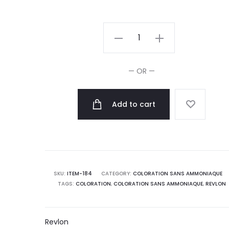
Revlon
Nutri
Color
— OR —
Filters
100ml
Add to cart
quantity
SKU:
ITEM-184
CATEGORY:
COLORATION SANS AMMONIAQUE
TAGS:
COLORATION
,
COLORATION SANS AMMONIAQUE
,
REVLON
Revlon