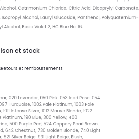
cohol, Cetrimonium Chloride, Citric Acid, Dicaprylyl Carbonate
, Isopropyl Alcohol, Lauryl Glucoside, Panthenol, Polyquaternium-
Alcohol, Basic Violet 2, HC Blue No. 16.
aison et stock
s
Retours et remboursements
ear, 020 Lavender, 050 Pink, 053 Iced Rose, 054
 097 Turquoise, 1002 Pale Platinum, 1003 Pale
 1011 Intense Silver, 1012 Mauve Blonde, 1022
e Platinum, 190 Blue, 300 Yellow, 400
ine, 500 Purple Red, 524 Coppery Pearl Brown,
d, 642 Chestnut, 730 Golden Blonde, 740 Light
 821 Silver Beige, 931 Light Beige, Blush,