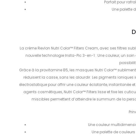
Parfait pour rafra
Une palette 
D
La crème Revlon Nutri Color™ Filters Cream, avec ses filtres sub
nouvelle technologie Insta-Pic 3-en-1 : Une couleur, un so
possibil
Grâce à la provitamine B5, les masques Nutri Color™ subliment, 
réduisent la casse, sans les alourdir. Les pigments ioniques i
électrostatique pour offrir une couleur éclatante, instantanée 
agents cosmétiques, Nutri Color™ Filters lisse et fixe les cut
miscibles permettent d’atteindre le summum de la personn
Pri
Une couleur multidimensi
Une palette de couleur