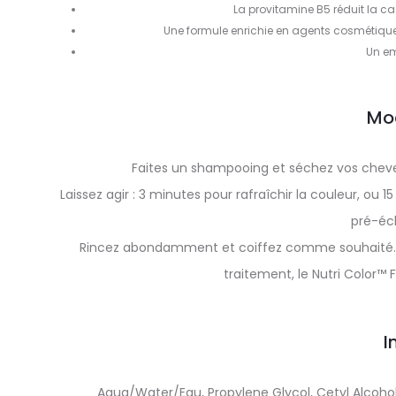
La provitamine B5 réduit la c
Une formule enrichie en agents cosmétiques p
Un em
Mo
Faites un shampooing et séchez vos cheveux
Laissez agir : 3 minutes pour rafraîchir la couleur, o
pré-écl
Rincez abondamment et coiffez comme souhaité. Se
traitement, le Nutri Color™ 
I
Aqua/Water/Eau, Propylene Glycol, Cetyl Alcoho