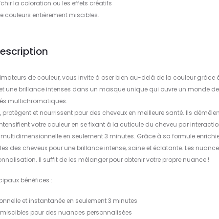
îchir la coloration ou les effets créatifs
de couleurs entièrement miscibles.
escription
limateurs de couleur, vous invite à oser bien au-delà de la couleur grâce 
in et une brillance intenses dans un masque unique qui ouvre un monde de
ités multichromatiques.
protègent et nourrissent pour des cheveux en meilleure santé. Ils démêlen
ntensifient votre couleur en se fixant à la cuticule du cheveu par interacti
et multidimensionnelle en seulement 3 minutes. Grâce à sa formule enrichi
icules des cheveux pour une brillance intense, saine et éclatante. Les nuanc
alisation. Il suffit de les mélanger pour obtenir votre propre nuance !
ncipaux bénéfices :
onnelle et instantanée en seulement 3 minutes
s miscibles pour des nuances personnalisées