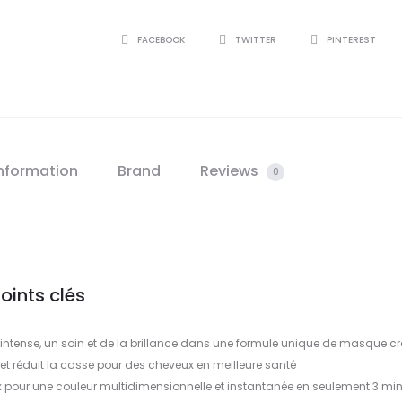
SHARE
FACEBOOK
TWITTER
PINTEREST
information
Brand
Reviews
0
oints clés
e intense, un soin et de la brillance dans une formule unique de masque 
 et réduit la casse pour des cheveux en meilleure santé
x pour une couleur multidimensionnelle et instantanée en seulement 3 mi