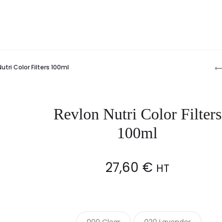
P
utri Color Filters 100ml
n
Revlon Nutri Color Filters
100ml
27,60
€
HT
000 Clear
020 Lavender