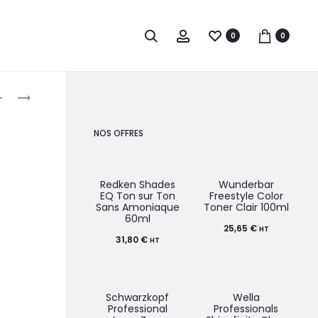
0
0
roduct
WELLA
PAUL
PROFESSIONALS
MITCHELL
avigation
SHINEFINITY
COLORATION
NOS OFFRES
GLOSS
DEMI-
VERNIS
PERMANENTE
COLORÉ
THE
Redken Shades
Wunderbar
EQ Ton sur Ton
Freestyle Color
LONGUE
DEMI
Sans Amoniaque
Toner Clair 100ml
60ml
TENUE
60ML
25,65
€
HT
60 ML
31,80
€
HT
Schwarzkopf
Wella
Professional
Professionals