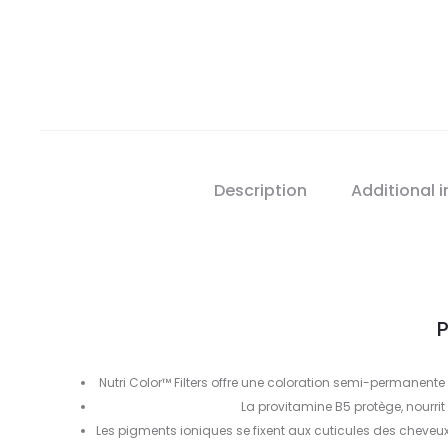
Description
Additional 
P
Nutri Color™ Filters offre une coloration semi-permanent
La provitamine B5 protège, nourrit
Les pigments ioniques se fixent aux cuticules des cheveu