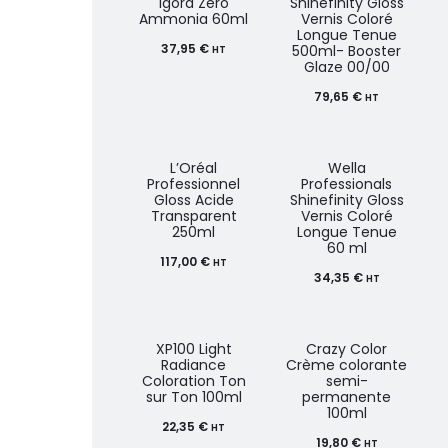
Igora Zero
Shinefinity Gloss
Ammonia 60ml
Vernis Coloré
Longue Tenue
37,95
€
500ml- Booster
HT
Glaze 00/00
79,65
€
HT
L’Oréal
Wella
Professionnel
Professionals
Gloss Acide
Shinefinity Gloss
Transparent
Vernis Coloré
250ml
Longue Tenue
60 ml
117,00
€
HT
34,35
€
HT
XP100 Light
Crazy Color
Radiance
Crème colorante
Coloration Ton
semi-
sur Ton 100ml
permanente
100ml
22,35
€
HT
19,80
€
HT