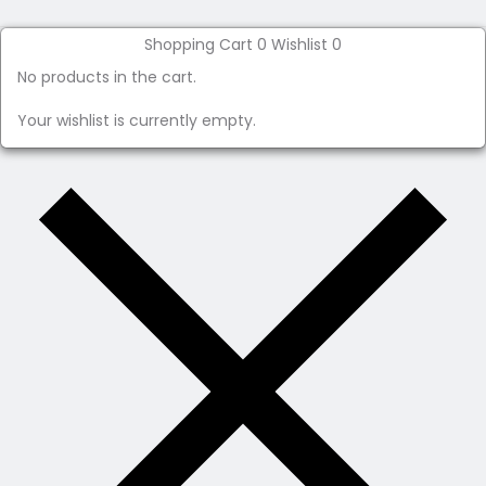
Shopping Cart
0
Wishlist
0
No products in the cart.
Your wishlist is currently empty.