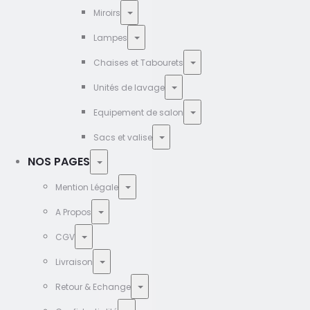
Miroirs
Lampes
Chaises et Tabourets
Unités de lavage
Equipement de salon
Sacs et valise
NOS PAGES
Mention Légale
A Propos
CGV
Livraison
Retour & Echange