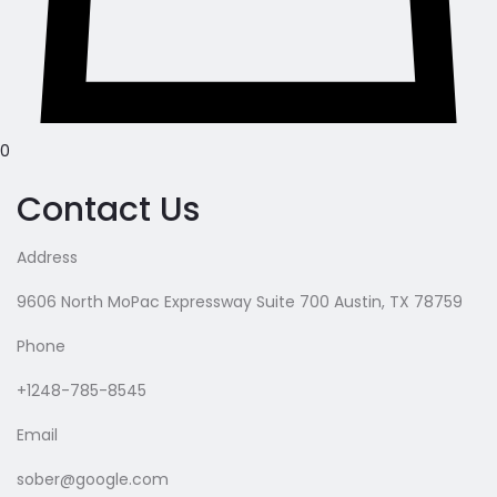
0
Contact Us
Address
9606 North MoPac Expressway Suite 700 Austin, TX 78759
Phone
+1248-785-8545
Email
sober@google.com