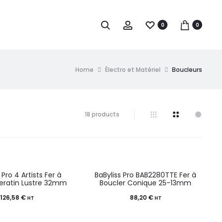
0
0
Home
Électro et Matériel
Boucleurs
18 products
 Pro 4 Artists Fer à
BaByliss Pro BAB2280TTE Fer à
Keratin Lustre 32mm
Boucler Conique 25-13mm
126,58
€
88,20
€
HT
HT