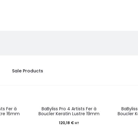
Sale Products
sts Fer à
BaByliss Pro 4 Artists Fer à
BaByliss
stre 16mm
Boucler Keratin Lustre 19mm
Boucler 
120,18
€
HT