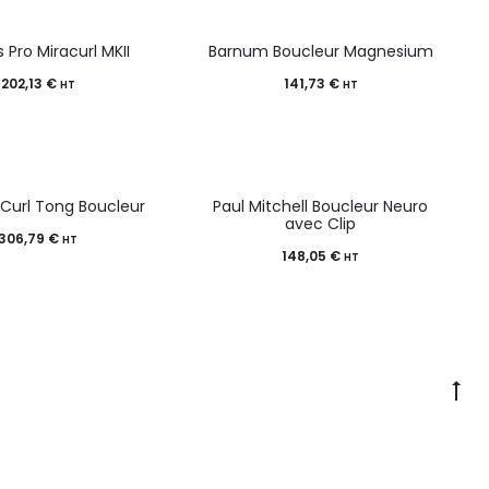
s Pro Miracurl MKII
Barnum Boucleur Magnesium
202,13
€
141,73
€
HT
HT
 Curl Tong Boucleur
Paul Mitchell Boucleur Neuro
avec Clip
306,79
€
HT
148,05
€
HT