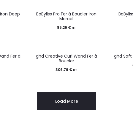
 Iron Deep
BaByliss Pro Fer à Boucler Iron
BaBylis
Marcel
85,26
€
HT
and Fer à
ghd Creative Curl Wand Fer à
ghd Soft
Boucler
306,79
€
T
HT
Load More