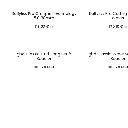
BaByliss Pro Crimper Technology
BaByliss Pro Curling
5.0 38mm
Waver
119,07
€
170,10
€
HT
HT
ghd Classic Curl Tong Fer à
ghd Classic Wave W
Boucler
Boucler
306,79
€
306,79
€
HT
H