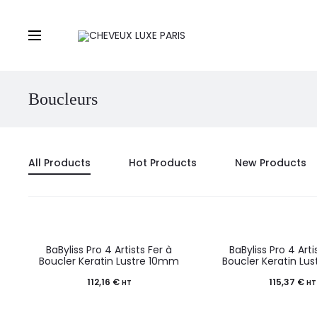
Boucleurs
All Products
Hot Products
New Products
BaByliss Pro 4 Artists Fer à
BaByliss Pro 4 Arti
Boucler Keratin Lustre 10mm
Boucler Keratin Lu
112,16
€
115,37
€
HT
HT