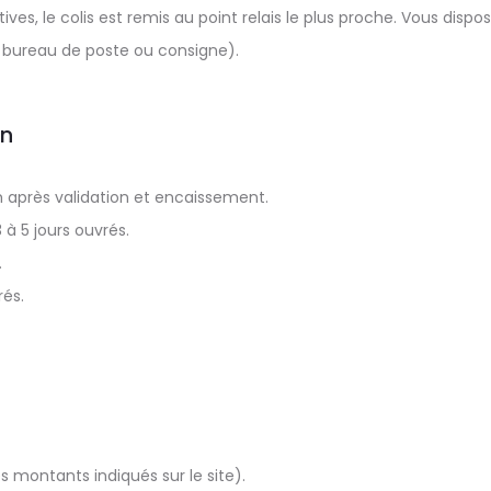
es, le colis est remis au point relais le plus proche. Vous dispos
s, bureau de poste ou consigne).
on
après validation et encaissement.
3 à 5 jours ouvrés.
.
rés.
 montants indiqués sur le site).