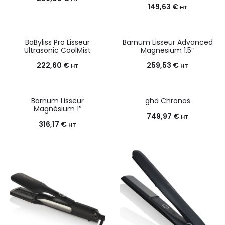
149,63
€
HT
BaByliss Pro Lisseur
Barnum Lisseur Advanced
Ultrasonic CoolMist
Magnesium 1.5″
222,60
€
259,53
€
HT
HT
Barnum Lisseur
ghd Chronos
Magnésium 1″
749,97
€
HT
316,17
€
HT