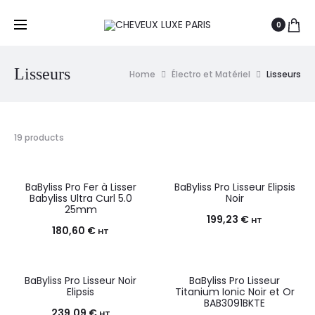
0
Lisseurs
Home
Électro et Matériel
Lisseurs
19 products
BaByliss Pro Fer à Lisser
BaByliss Pro Lisseur Elipsis
Babyliss Ultra Curl 5.0
Noir
25mm
199,23
€
HT
180,60
€
HT
BaByliss Pro Lisseur Noir
BaByliss Pro Lisseur
Elipsis
Titanium Ionic Noir et Or
BAB3091BKTE
239,09
€
HT