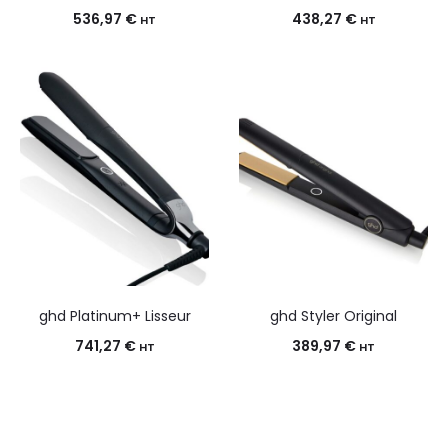
536,97
€
438,27
€
HT
HT
ghd Platinum+ Lisseur
ghd Styler Original
741,27
€
389,97
€
HT
HT