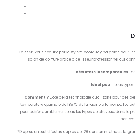
D
Laissez-vous séduire par le styler® iconique ghd gold® pour lis
salon de coiffure grâce à ce lisseur professionnel qui donn
Résultats incomparables
: d
Idéal pour
: tous type
Comment ?
Doté de la technologie dual-zone pour des perf
température optimale de 185°C de la racine à la pointe. Les o
pour coiffer durablement tous les types de cheveux, dans le plus
son emb
*D’après un test effectué auprès de 128 consommatrices, la gran