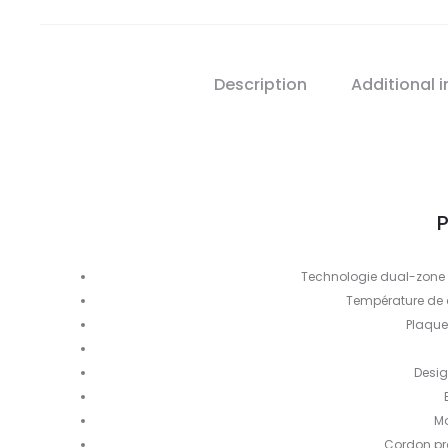
Description
Additional 
P
Technologie dual-zone 
Température de 
Plaques
Desig
Mo
Cordon pr