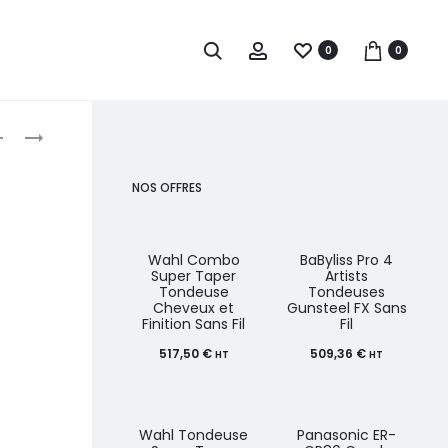
0
0
roduct
BABYLISS
GHD
PRO
MAX
avigation
4
LISSEUR
NOS OFFRES
ARTISTS
SÈCHE-
CHEVEUX
Wahl Combo
BaByliss Pro 4
Super Taper
Artists
EDM
Tondeuse
Tondeuses
Cheveux et
Gunsteel FX Sans
TECH
Finition Sans Fil
Fil
STEEL
517,50
€
509,36
€
HT
HT
FX
2000W
Wahl Tondeuse
Panasonic ER-