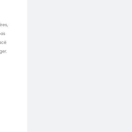
ires,
pas
lacé
ger.