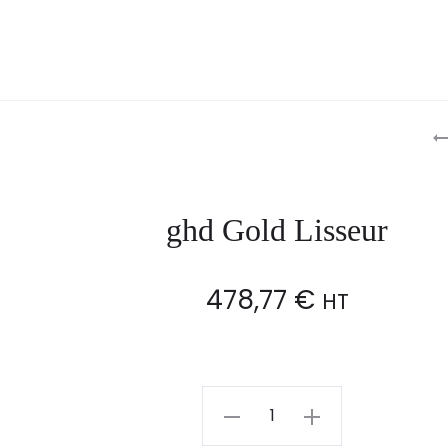
P
n
ghd Gold Lisseur
478,77
€
HT
ghd
Gold