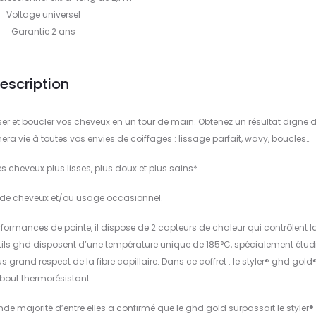
Voltage universel
Garantie 2 ans
escription
ser et boucler vos cheveux en un tour de main. Obtenez un résultat digne 
era vie à toutes vos envies de coiffages : lissage parfait, wavy, boucles…
es cheveux plus lisses, plus doux et plus sains*
s de cheveux et/ou usage occasionnel.
ormances de pointe, il dispose de 2 capteurs de chaleur qui contrôlent l
utils ghd disposent d’une température unique de 185°C, spécialement étud
 grand respect de la fibre capillaire. Dans ce coffret : le styler® ghd gold®
out thermorésistant.
de majorité d’entre elles a confirmé que le ghd gold surpassait le styler