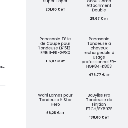
Super Taper
GP80 Comb
Attachment
201,60
€
Double
HT
29,67
€
HT
Panasonic Tête
Panasonic
de Coupe pour
Tondeuse à
Tondeuse ER1512-
cheveux
ER1611-ER-GP80
rechargeable à
usage
116,07
€
professionnel ER-
HT
HGP84-K803
IEL
,
478,77
€
HT
Wahl Lames pour
BaByliss Pro
Tondeuse 5 Star
Tondeuse de
Hero
Finition
ETCH/FX69ZE
68,25
€
HT
138,60
€
HT