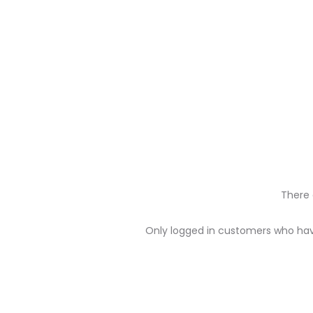
There 
R
Only logged in customers who hav
e
v
i