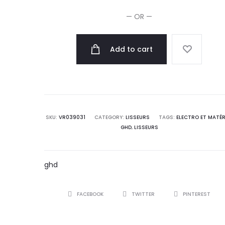
Lisseur
— OR —
quantity
Add to cart
SKU:
VR039031
CATEGORY:
LISSEURS
TAGS:
ELECTRO ET MATÉR
GHD
,
LISSEURS
ghd
SHARE
FACEBOOK
TWITTER
PINTEREST