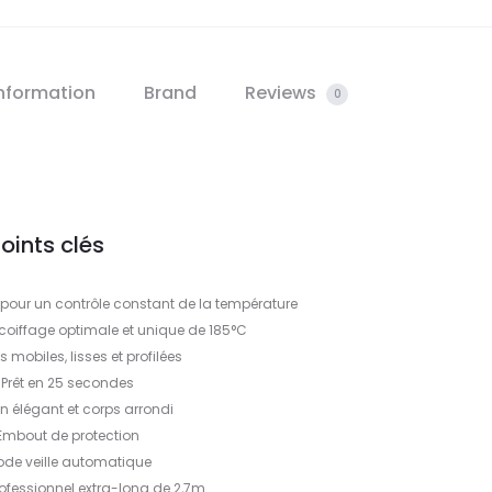
information
Brand
Reviews
0
oints clés
pour un contrôle constant de la température
coiffage optimale et unique de 185°C
 mobiles, lisses et profilées
Prêt en 25 secondes
n élégant et corps arrondi
Embout de protection
de veille automatique
ofessionnel extra-long de 2,7m