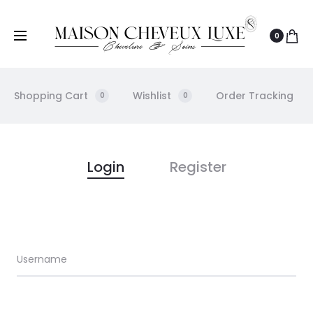
0
Shopping Cart
Wishlist
Order Tracking
0
0
M
Login
Register
o
n
Username
Username
C
o