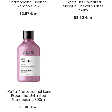
Shampooing Essentiel
Expert Liss Unlimited
Keratin Glow
Masque Cheveux Frisés
250ml
32,97
€
HT
53,70
€
HT
L’Oréal Professionnel Série
Expert Liss Unlimited
Shampooing 300ml
35,40
€
HT