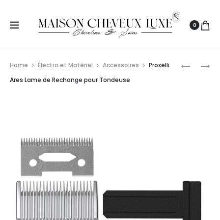
0
Prod
L’ORÉAL
WAHL
Home
Électro et Matériel
Accessoires
Proxelli
PROFESS
TONDEUS
navig
Ares Lame de Rechange pour Tondeuse
SÉRIE
DE
EXPERT
COUPE
SILVER
MAGIC
SHAMPO
5
CHEVEUX
CLIP
GRIS
SANS
500ML
FIL