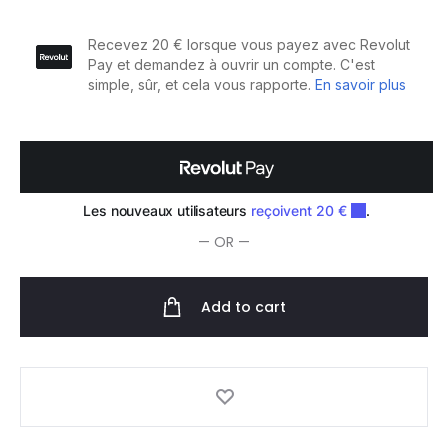
Lame
de
Rechange
pour
Tondeuse
quantity
— OR —
Add to cart