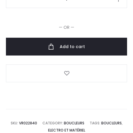
Pro
BAB2280TTE
Fer
— OR —
à
Boucler
Conique
Add to cart
25-
13mm
quantity
SKU:
VR022840
CATEGORY:
BOUCLEURS
TAGS:
BOUCLEURS
,
ELECTRO ET MATÉRIEL