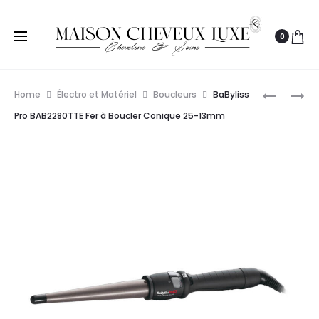
0
Prod
BABYLISS
PAUL
Home
Électro et Matériel
Boucleurs
BaByliss
PRO
MITCHELL
navig
Pro BAB2280TTE Fer à Boucler Conique 25-13mm
CRIMPER
BOUCLEU
TECHNO
UNCLIPP
5.0
STYLING
38MM
ROD
1″