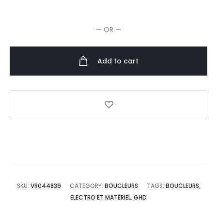
Curl
Wand
— OR —
Fer
à
Boucler
Add to cart
quantity
SKU:
VR044839
CATEGORY:
BOUCLEURS
TAGS:
BOUCLEURS
,
ELECTRO ET MATÉRIEL
,
GHD