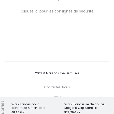
Cliquez ici pour les consignes de sécurité
2021 © Maison Cheveux Luxe
Contactez-Nous
CGV
NOS OFFRES
Wahl Lames pour
Wahl Tondeuse de coupe
Tondeuse 5 Star Hero
Magic 5 Clip Sans Fil
T
F
I
P
68,25
€
379,20
€
HT
HT