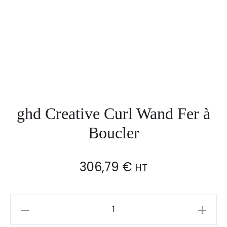
ghd Creative Curl Wand Fer à
Boucler
306,79
€
HT
ghd
Creative