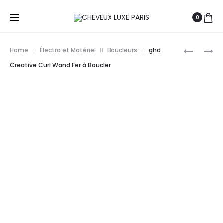
0
Prod
GHD
GHD
Home
Électro et Matériel
Boucleurs
ghd
CLASSIC
SOFT
navig
Creative Curl Wand Fer à Boucler
CURL
CURL
TONG
TONG
FER
BOUCLEU
À
BOUCLER