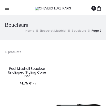
0
Boucleurs
Home
Électro et Matériel
Boucleurs
Page 2
18 products
Paul Mitchell Boucleur
Unclipped Styling Cone
1.25″
141,75
€
HT