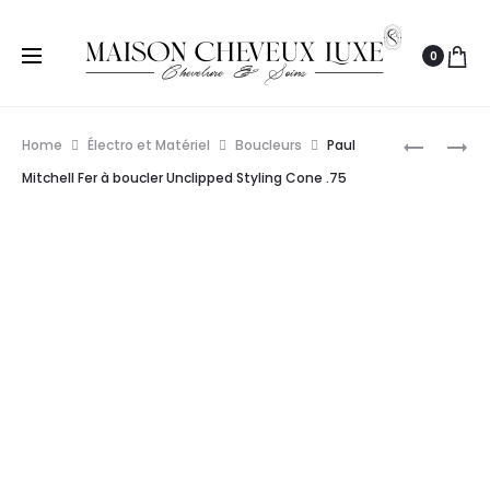
0
Prod
BARNUM
BABYLISS
Home
Électro et Matériel
Boucleurs
Paul
BOUCLEU
PRO
navig
Mitchell Fer à boucler Unclipped Styling Cone .75
MAGNES
FER
À
BOUCLER
DIGITAL
19MM