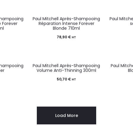
-Shampooing
Paul Mitchell Après-Shampooing
Paul Mitch
e Forever
Réparation Intense Forever
s
ml
Blonde 710ml
78,90
€
HT
-Shampooing
Paul Mitchell Après-Shampooing
Paul Mitch
er
Volume Anti-Thinning 300ml
Bl
50,70
€
HT
Load More