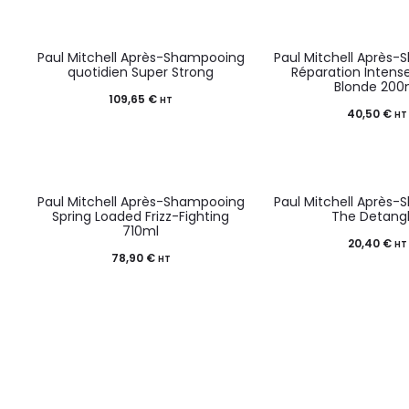
Paul Mitchell Après-Shampooing
Paul Mitchell Après
quotidien Super Strong
Réparation Intens
Blonde 200
109,65
€
HT
40,50
€
HT
Paul Mitchell Après-Shampooing
Paul Mitchell Après
Spring Loaded Frizz-Fighting
The Detangl
710ml
20,40
€
HT
78,90
€
HT