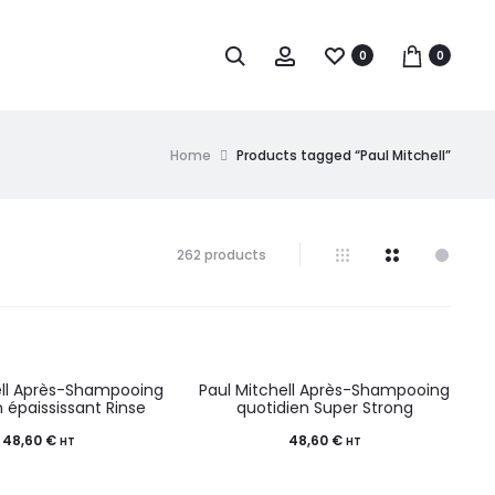
0
0
Home
Products tagged “Paul Mitchell”
262 products
ell Après-Shampooing
Paul Mitchell Après-Shampooing
 épaississant Rinse
quotidien Super Strong
48,60
€
48,60
€
HT
HT