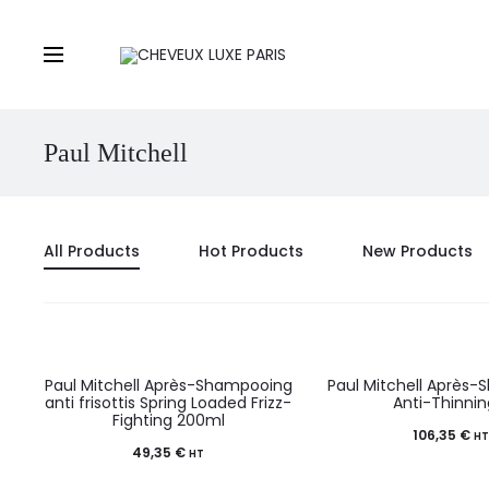
Paul Mitchell
All Products
Hot Products
New Products
Paul Mitchell Après-Shampooing
Paul Mitchell Après
anti frisottis Spring Loaded Frizz-
Anti-Thinning
Fighting 200ml
106,35
€
H
49,35
€
HT