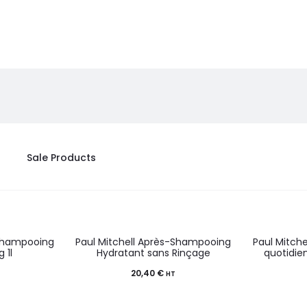
Sale Products
-Shampooing
Paul Mitchell Après-Shampooing
Paul Mitch
 1l
Hydratant sans Rinçage
quotidien
20,40
€
T
HT