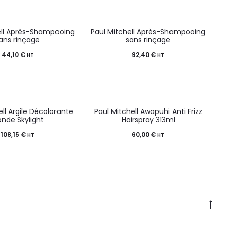
ell Après-Shampooing
Paul Mitchell Après-Shampooing
ans rinçage
sans rinçage
44,10
€
92,40
€
HT
HT
ell Argile Décolorante
Paul Mitchell Awapuhi Anti Frizz
onde Skylight
Hairspray 313ml
108,15
€
60,00
€
HT
HT