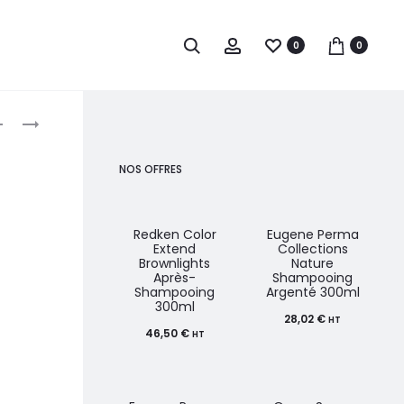
0
0
roduct
PAUL
PAUL
MITCHELL
MITCHELL
avigation
TT
BOND
NOS OFFRES
SPECIAL
RX
COLOR
APRÈS-
CONDITIONER
SHAMPOING
Redken Color
Eugene Perma
Extend
Collections
1L
200ML
Brownlights
Nature
Après-
Shampooing
Shampooing
Argenté 300ml
300ml
28,02
€
HT
46,50
€
HT