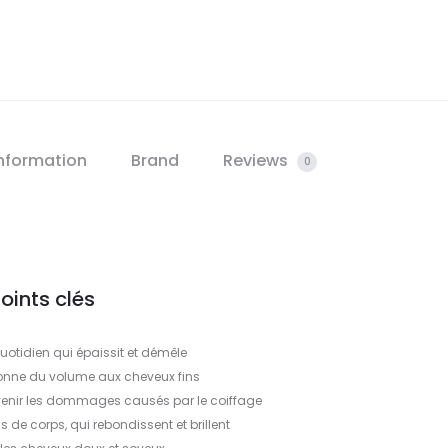
information
Brand
Reviews
0
oints clés
otidien qui épaissit et démêle
onne du volume aux cheveux fins
évenir les dommages causés par le coiffage
 de corps, qui rebondissent et brillent