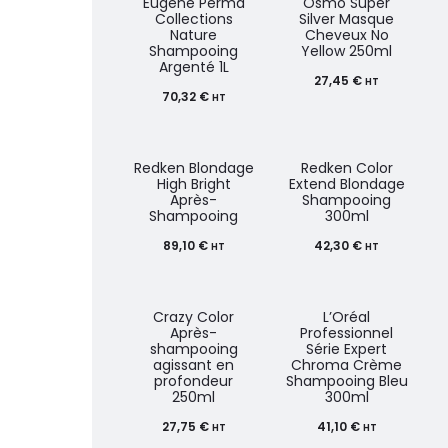
Eugene Perma
Osmo Super
Collections
Silver Masque
Nature
Cheveux No
Shampooing
Yellow 250ml
Argenté 1L
27,45
€
HT
70,32
€
HT
Redken Blondage
Redken Color
High Bright
Extend Blondage
Après-
Shampooing
Shampooing
300ml
89,10
€
42,30
€
HT
HT
Crazy Color
L’Oréal
Après-
Professionnel
shampooing
Série Expert
agissant en
Chroma Crème
profondeur
Shampooing Bleu
250ml
300ml
27,75
€
41,10
€
HT
HT