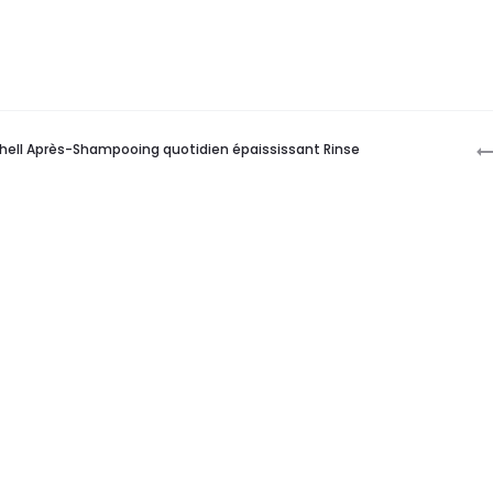
P
chell Après-Shampooing quotidien épaississant Rinse
n