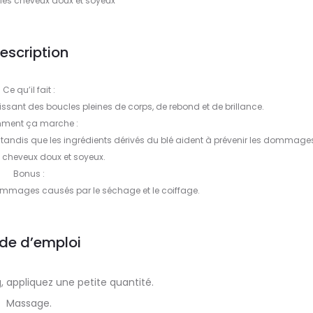
 les cheveux doux et soyeux
escription
Ce qu’il fait :
ssant des boucles pleines de corps, de rebond et de brillance.
ment ça marche :
 tandis que les ingrédients dérivés du blé aident à prévenir les dommages
s cheveux doux et soyeux.
Bonus :
 dommages causés par le séchage et le coiffage.
de d’emploi
 appliquez une petite quantité.
Massage.