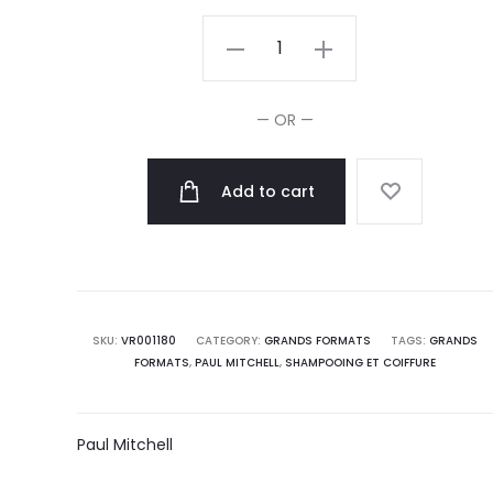
Paul
Mitchell
Après-
— OR —
Shampooing
quotidien
Add to cart
épaississant
Rinse
quantity
SKU:
VR001180
CATEGORY:
GRANDS FORMATS
TAGS:
GRANDS
FORMATS
,
PAUL MITCHELL
,
SHAMPOOING ET COIFFURE
Paul Mitchell