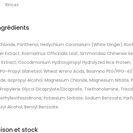
Rincez.
ngrédients
 Chloride, Panthenol, Hedychium Coronarium (White Ginger) Roo
ower Extract, Rosmarinus Officinalis Leaf, Simmondsia Chinensis S
 Extract, Cocodimonium Hydroxypropyl Hydrolyzed Rice Protein,
PG-Propyl Silanetriol, Wheat Amino Acids, Bisamino PEG/PPG-41/
e, Isopropyl Alcohol, Magnesium Chloride, Magnesium Nitrate, 
Propylene Glycol Dicaprylate/Dicaprate, Triethanolamine, Triso
Methylisothiazolinone, Potassium Sorbate, Sodium Benzoate, Par
zyl Alcohol, Benzyl Benzoate.
aison et stock