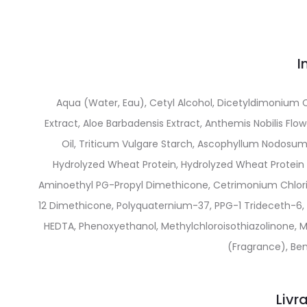
I
Aqua (Water, Eau), Cetyl Alcohol, Dicetyldimonium
Extract, Aloe Barbadensis Extract, Anthemis Nobilis Fl
Oil, Triticum Vulgare Starch, Ascophyllum Nodosum
Hydrolyzed Wheat Protein, Hydrolyzed Wheat Protein 
Aminoethyl PG-Propyl Dimethicone, Cetrimonium Chlorid
12 Dimethicone, Polyquaternium-37, PPG-1 Trideceth-6, 
HEDTA, Phenoxyethanol, Methylchloroisothiazolinone, 
(Fragrance), Ben
Livr