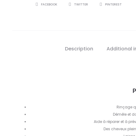
SHARE
FACEBOOK
TWITTER
PINTEREST
Description
Additional 
P
Rinçage qu
Démêle et d
Aide à réparer et à pr
Des cheveux pleins