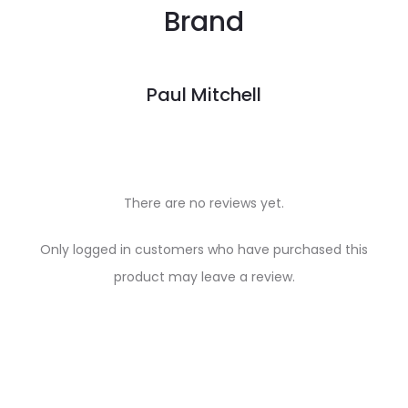
Brand
Paul Mitchell
There are no reviews yet.
R
Only logged in customers who have purchased this
e
product may leave a review.
v
i
e