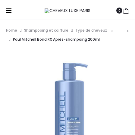
0
Prod
PAUL
PAUL
Home
Shampooing et coiffure
Type de cheveux
MITCHELL
MITCHELL
navig
Paul Mitchell Bond RX Après-shampoing 200ml
TEA
CLEAN
TREE
BEAUTY
CONDITI
COLOR
TONIFIAN
PROTECT
300ML
CONDITI
250ML