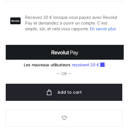
Bond
RX
Après-
shampoing
200ml
quantity
— OR —
Add to cart