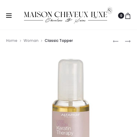
0
Prod
BLUE
COTTON
Home
Woman
Classic Topper
RAINCOA
JACKET
navig