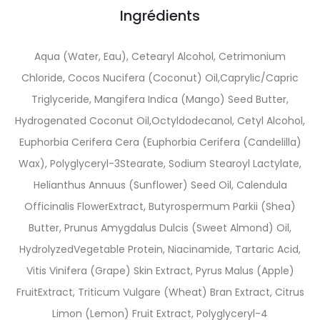
Ingrédients
Aqua (Water, Eau), Cetearyl Alcohol, Cetrimonium
Chloride, Cocos Nucifera (Coconut) Oil,Caprylic/Capric
Triglyceride, Mangifera Indica (Mango) Seed Butter,
Hydrogenated Coconut Oil,Octyldodecanol, Cetyl Alcohol,
Euphorbia Cerifera Cera (Euphorbia Cerifera (Candelilla)
Wax), Polyglyceryl-3Stearate, Sodium Stearoyl Lactylate,
Helianthus Annuus (Sunflower) Seed Oil, Calendula
Officinalis FlowerExtract, Butyrospermum Parkii (Shea)
Butter, Prunus Amygdalus Dulcis (Sweet Almond) Oil,
HydrolyzedVegetable Protein, Niacinamide, Tartaric Acid,
Vitis Vinifera (Grape) Skin Extract, Pyrus Malus (Apple)
FruitExtract, Triticum Vulgare (Wheat) Bran Extract, Citrus
Limon (Lemon) Fruit Extract, Polyglyceryl-4