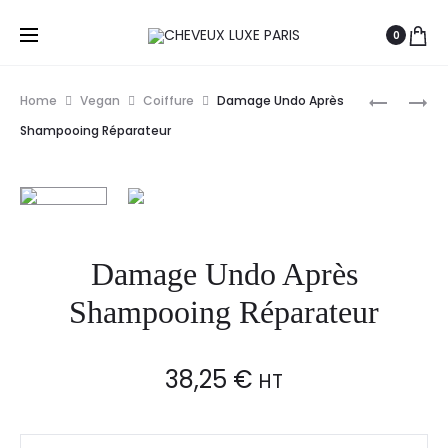
0
Prod
DIKSON
WELLA
Home
Vegan
Coiffure
Damage Undo Après
NATURA
PROFESS
navig
Shampooing Réparateur
DIKSONA
INVIGO
APRÈS-
SCALP
SHAMPO
BALANCE
TOUS
SÉRUM
TYPES
ANTICHU
Damage Undo Après
DE
CHEVEUX
CHEVEUX
8X6ML
Shampooing Réparateur
250ML
38,25
€
HT