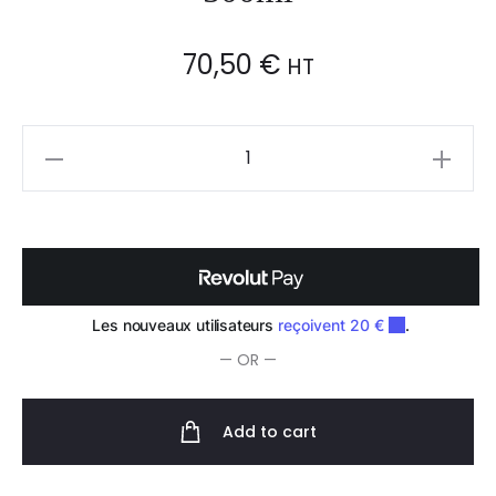
70,50
€
HT
Eugène
Perma
Carmen
Rituel
Baume
de
Soin
— OR —
Perfecteur
500ml
quantity
Add to cart