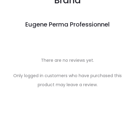
Brand
Eugene Perma Professionnel
There are no reviews yet.
R
Only logged in customers who have purchased this
e
product may leave a review.
v
i
e
w