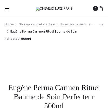
0
Prod
EUGENE
EUGENE
Home
Shampooing et coiffure
Type de cheveux
PERMA
PERMA
navig
Eugène Perma Carmen Rituel Baume de Soin
COLLECT
COLLECT
Perfecteur 500ml
NATURE
NATURE
4
MASQUE
EN
CHEVEUX
1
COLORÉS
MASQUE
500ML
NUTRITI
500ML
Eugène Perma Carmen Rituel
Baume de Soin Perfecteur
500ml