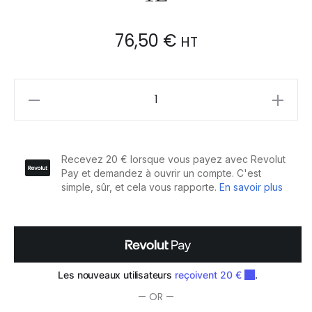
76,50
€
HT
Eugène
Perma
Carmen
Rituel
Gelée
Lavante
Rééquilibrante
1L
quantity
— OR —