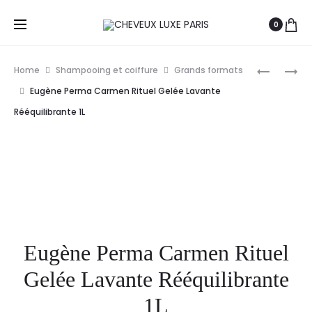
0
Prod
EUGENE
EUGENE
Home
Shampooing et coiffure
Grands formats
PERMA
PERMA
navig
Eugène Perma Carmen Rituel Gelée Lavante
COLLECT
ESSENTIE
Rééquilibrante 1L
NATURE
SHAMPO
SHAMPO
KERATIN
ANTI-
PULP
PELLICUL
300ML
Eugène Perma Carmen Rituel
Gelée Lavante Rééquilibrante
1L