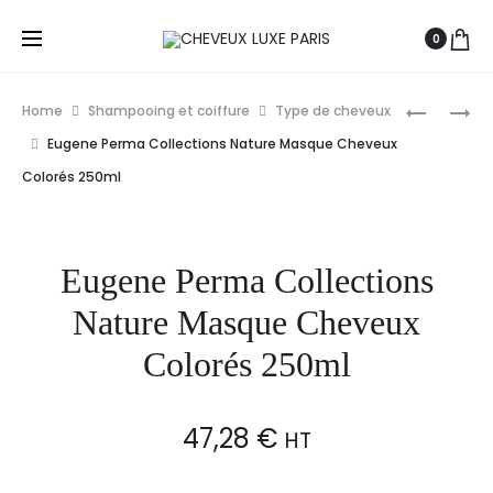
0
Prod
EUGENE
EUGENE
Home
Shampooing et coiffure
Type de cheveux
PERMA
PERMA
navig
Eugene Perma Collections Nature Masque Cheveux
COLLECT
COLLECT
Colorés 250ml
NATURE
NATURE
4
MASQUE
EN
CHEVEUX
Eugene Perma Collections
1
COLORÉS
MASQUE
500ML
Nature Masque Cheveux
NUTRITI
Colorés 250ml
500ML
47,28
€
HT