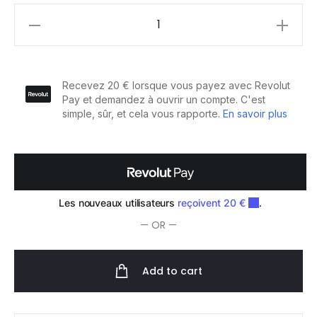
Eugene
Perma
Collections
Nature
Masque
Cheveux
Colorés
250ml
quantity
— OR —
Add to cart