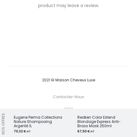
e
product may leave a review.
v
i
e
w
s
2021 © Maison Cheveux Luxe
Contactez-Nous
CGV
NOS OFFRES
Eugene Perma Collections
Redken Color Extend
Nature Shampooing
Blondage Express Anti-
Argenté 1L
Brass Mask 250ml
T
F
I
P
G
w
a
n
i
70,32
€
67,50
€
HT
HT
o
i
c
s
n