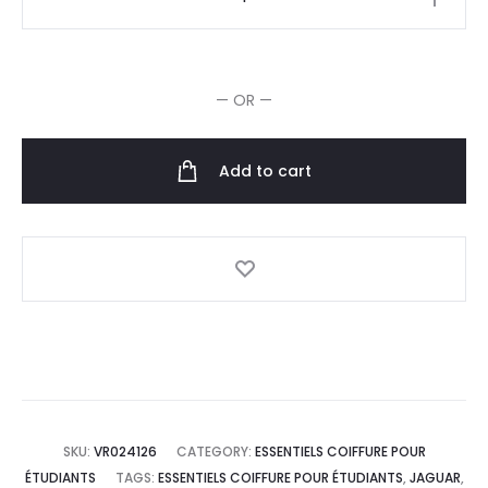
Ciseaux
de
Coupe
— OR —
Gaucher
5.25"
Relax
Add to cart
quantity
SKU:
VR024126
CATEGORY:
ESSENTIELS COIFFURE POUR
ÉTUDIANTS
TAGS:
ESSENTIELS COIFFURE POUR ÉTUDIANTS
,
JAGUAR
,