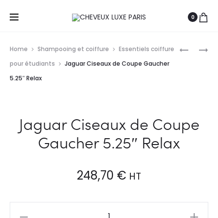
0
Prod
JAGUAR
SAIZA
Home
Shampooing et coiffure
Essentiels coiffure
CISEAUX
CISEAUX
navig
pour étudiants
Jaguar Ciseaux de Coupe Gaucher
WHITE
EFFILEUR
5.25″ Relax
LINE
PYTHON
SATIN
5.5
PLUS
Jaguar Ciseaux de Coupe
5
–
Gaucher 5.25″ Relax
4750
248,70
€
HT
Jaguar