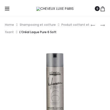
0
Prod
LOMÉ
L’ORÉAL
Home
Shampooing et coiffure
Produit coiffant et
PARIS
PROFESS
navig
fixant
L’Oréal Laque Pure 6 Soft
DEFINE
TECNI
MOVE
ART
GEL
SPRAY
FORTE
FIXATION
3
LOCALISÉ
150ML
200ML