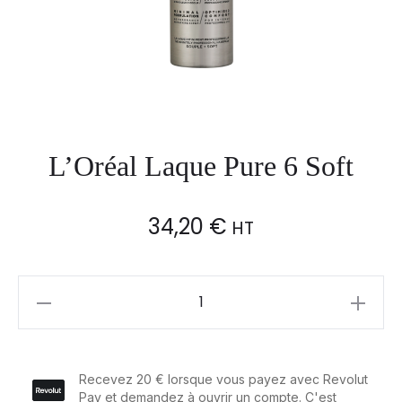
L’Oréal Laque Pure 6 Soft
34,20
€
HT
L'Oréal
Laque
Pure
6
Soft