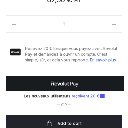
HT
L'Oréal
Professionnel
Série
Expert
Absolut
Repair
Masque
Restructurant
500ml
quantity
— OR —
Add to cart