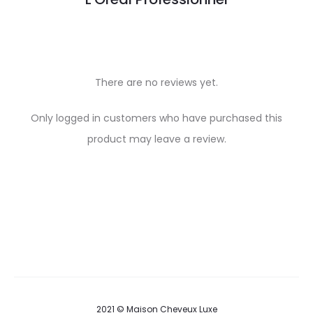
There are no reviews yet.
R
Only logged in customers who have purchased this
e
product may leave a review.
v
i
e
w
s
2021 © Maison Cheveux Luxe