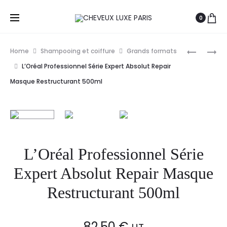
0
Prod
L’ORÉAL
L’ORÉAL
Home
Shampooing et coiffure
Grands formats
PROFESS
PROFESS
navig
L’Oréal Professionnel Série Expert Absolut Repair
SÉRIE
SÉRIE
Masque Restructurant 500ml
EXPERT
EXPERT
PRO
LISS
LONGER
UNLIMITE
MASQUE
MASQUE
500ML
CHEVEUX
L’Oréal Professionnel Série
FRISÉS
500ML
Expert Absolut Repair Masque
Restructurant 500ml
82,50
€