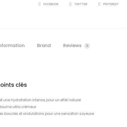
SHARE
FACEBOOK
TWITTER
PINTEREST
information
Brand
Reviews
0
oints clés
 une hydratation intense, pour un effet naturel
Baume ultra crémeux
les boucles et ondulations pour une sensation soyeuse