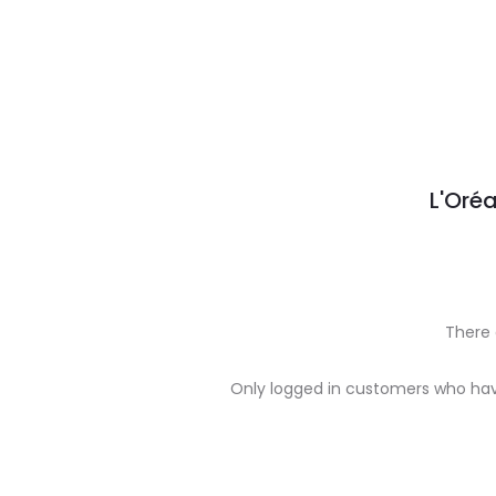
L'Oréa
There 
R
Only logged in customers who hav
e
v