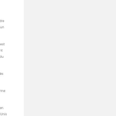
dre
 un
 est
nt
 du
sés
rine
 en
-Unis