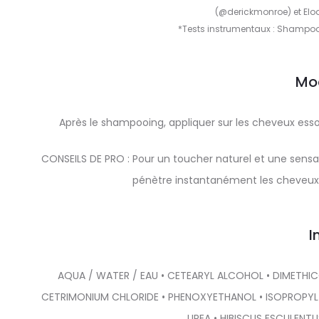
(@derickmonroe) et Elo
*Tests instrumentaux : Shampoo
Mo
Après le shampooing, appliquer sur les cheveux ess
CONSEILS DE PRO : Pour un toucher naturel et une sensat
pénètre instantanément les cheveux.
I
AQUA / WATER / EAU • CETEARYL ALCOHOL • DIMETHIC
CETRIMONIUM CHLORIDE • PHENOXYETHANOL • ISOPROPYL 
UREA • HIBISCUS ESCULENT