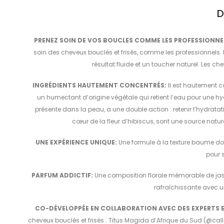
D
PRENEZ SOIN DE VOS BOUCLES COMME LES PROFESSIONNE
soin des cheveux bouclés et frisés, comme les professionnels. 
résultat fluide et un toucher naturel. Les chev
INGRÉDIENTS HAUTEMENT CONCENTRÉS:
Il est hautement co
un humectant d’origine végétale qui retient l’eau pour une hyd
présente dans la peau, a une double action : retenir l’hydratati
cœur de la fleur d’hibiscus, sont une source natur
UNE EXPÉRIENCE UNIQUE:
Une formule à la texture baume do
pour s
PARFUM ADDICTIF:
Une composition florale mémorable de jasmi
rafraîchissante avec u
CO-DÉVELOPPÉE EN COLLABORATION AVEC DES EXPERTS E
cheveux bouclés et frisés : Titus Magida d’Afrique du Sud (@call.