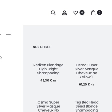
0
0
roduct
L’ORÉAL
EUGENE
PROFESSIONNEL
PERMA
avigation
SÉRIE
COLLECTIONS
NOS OFFRES
EXPERT
NATURE
e
INFORCER
4
MASQUE
EN
Redken Blondage
Osmo Super
High Bright
Silver Masque
250ML
1
Shampooing
Cheveux No
Yellow 1L
MASQUE
42,30
€
HT
NUTRITION
61,20
€
HT
500ML
Osmo Super
Tigi Bed Head
Silver Masque
Serial Blonde
Cheveux No
Shampooing