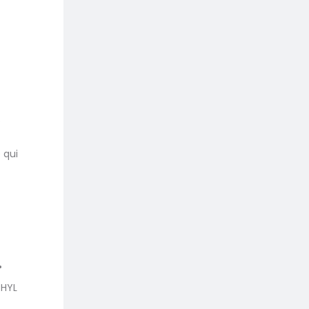
.
 qui
•
THYL