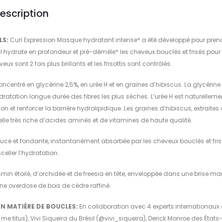
escription
LS:
Curl Expression Masque hydratant intense* a été développé pour pren
Il hydrate en profondeur et pré-démêle* les cheveux bouclés et frisés pour
eux sont 2 fois plus brillants et les frisottis sont contrôlés.
ncentré en glycérine 2,5%, en urée H et en graines d’hibiscus. La glycérine
ratation longue durée des fibres les plus sèches. L’urée H est naturelleme
on et renforcer la barrière hydrolipidique. Les graines d’hibiscus, extraites
elle très riche d’acides aminés et de vitamines de haute qualité.
uce et fondante, instantanément absorbée par les cheveux bouclés et fri
celler l’hydratation.
n étoilé, d’orchidée et de freesia en tête, enveloppée dans une brise ma
ne overdose de bois de cèdre raffiné.
N MATIÈRE DE BOUCLES:
En collaboration avec 4 experts internationaux
me.titus), Vivi Siqueira du Brésil (@vivi_siqueira), Derick Monroe des États