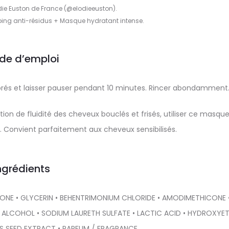
die Euston de France (@elodieeuston).
ing anti-résidus + Masque hydratant intense.
de d’emploi
orés et laisser pauser pendant 10 minutes. Rincer abondamment
ion de fluidité des cheveux bouclés et frisés, utiliser ce masque
 Convient parfaitement aux cheveux sensibilisés.
ngrédients
ONE • GLYCERIN • BEHENTRIMONIUM CHLORIDE • AMODIMETHICONE 
ALCOHOL • SODIUM LAURETH SULFATE • LACTIC ACID • HYDROXYE
US SEED EXTRACT • PARFUM / FRAGRANCE