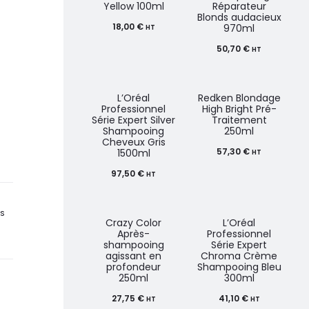
Yellow 100ml
Réparateur
Blonds audacieux
18,00
€
970ml
HT
50,70
€
HT
L’Oréal
Redken Blondage
Professionnel
High Bright Pré-
Série Expert Silver
Traitement
Shampooing
250ml
Cheveux Gris
57,30
€
1500ml
HT
97,50
€
HT
DS
Crazy Color
L’Oréal
Après-
Professionnel
shampooing
Série Expert
agissant en
Chroma Crème
profondeur
Shampooing Bleu
250ml
300ml
27,75
€
41,10
€
HT
HT