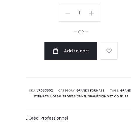
L'Oréal
Professionnel
Série
— OR —
Expert
Curl
Add to cart
Expression
Masque
quantity
SKU:
VR053502
CATEGORY:
GRANDS FORMATS
TAGS:
GRAN
FORMATS
,
L'ORÉAL PROFESSIONNEL
,
SHAMPOOING ET COIFFURE
L'Oréal Professionnel