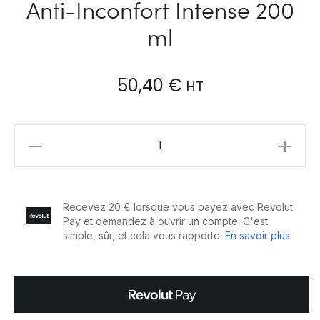
Anti-Inconfort Intense 200
ml
50,40
€
HT
L’Oréal
Professionnel
Serie
Expert
Scalp
Advanced-
Anti-
Inconfort
Intense
200