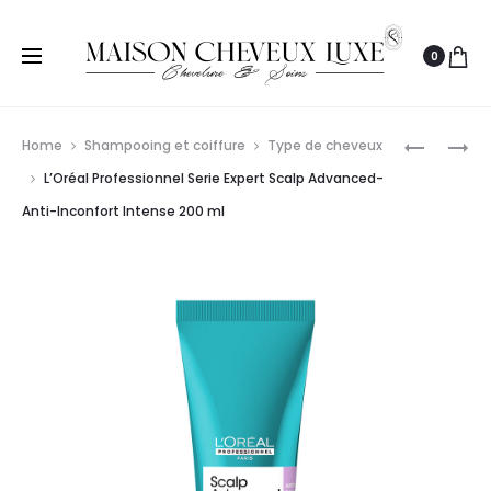
0
Prod
L’ORÉAL
L’ORÉAL
Home
Shampooing et coiffure
Type de cheveux
PROFESS
PROFESS
navig
L’Oréal Professionnel Serie Expert Scalp Advanced-
SÉRIE
SERIE
Anti-Inconfort Intense 200 ml
EXPERT
EXPERT
VOLUMET
SCALP-
BRUME
SERIOXYL
125ML
ADVANC
SÉRUM
90
ML