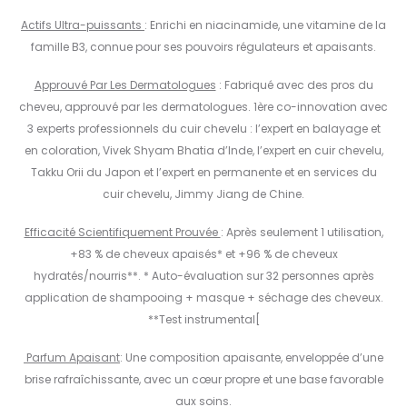
Actifs Ultra-puissants
: Enrichi en niacinamide, une vitamine de la
famille B3, connue pour ses pouvoirs régulateurs et apaisants.
Approuvé Par Les Dermatologues
: Fabriqué avec des pros du
cheveu, approuvé par les dermatologues. 1ère co-innovation avec
3 experts professionnels du cuir chevelu : l’expert en balayage et
en coloration, Vivek Shyam Bhatia d’Inde, l’expert en cuir chevelu,
Takku Orii du Japon et l’expert en permanente et en services du
cuir chevelu, Jimmy Jiang de Chine.
Efficacité Scientifiquement Prouvée
: Après seulement 1 utilisation,
+83 % de cheveux apaisés* et +96 % de cheveux
hydratés/nourris**. * Auto-évaluation sur 32 personnes après
application de shampooing + masque + séchage des cheveux.
**Test instrumental[
Parfum Apaisant
: Une composition apaisante, enveloppée d’une
brise rafraîchissante, avec un cœur propre et une base favorable
aux soins.