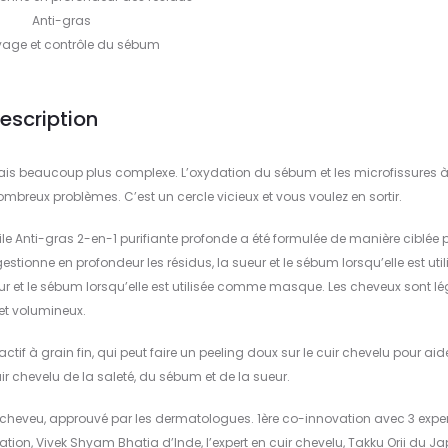
Anti-gras
yage et contrôle du sébum
escription
 mais beaucoup plus complexe. L’oxydation du sébum et les microfissures à
ombreux problèmes. C’est un cercle vicieux et vous voulez en sortir.
 Anti-gras 2-en-1 purifiante profonde a été formulée de manière ciblée 
stionne en profondeur les résidus, la sueur et le sébum lorsqu’elle est util
r et le sébum lorsqu’elle est utilisée comme masque. Les cheveux sont lé
et volumineux.
ctif à grain fin, qui peut faire un peeling doux sur le cuir chevelu pour aid
r chevelu de la saleté, du sébum et de la sueur.
 cheveu, approuvé par les dermatologues. 1ère co-innovation avec 3 expe
ration, Vivek Shyam Bhatia d’Inde, l’expert en cuir chevelu, Takku Orii du J