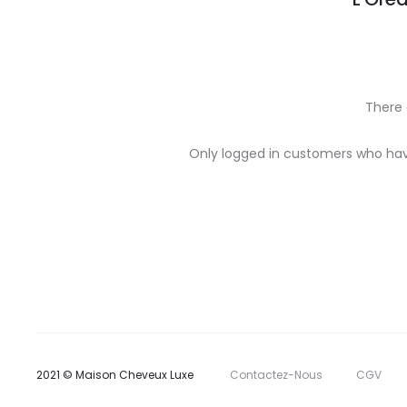
There 
R
Only logged in customers who hav
e
v
i
e
w
s
2021 © Maison Cheveux Luxe
Contactez-Nous
CGV