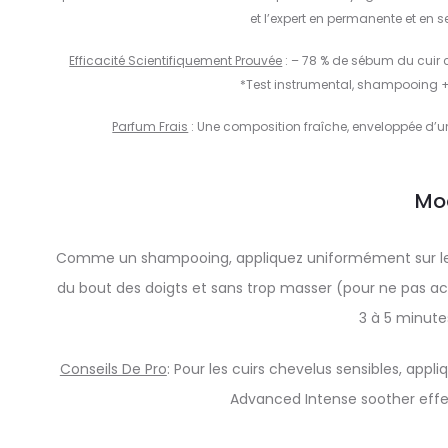
et l’expert en permanente et en 
Efficacité Scientifiquement Prouvée
: – 78 % de sébum du cuir 
*Test instrumental, shampooing + a
Parfum Frais
: Une composition fraîche, enveloppée d’un
Mo
Comme un shampooing, appliquez uniformément sur le c
du bout des doigts et sans trop masser (pour ne pas a
3 à 5 minut
Conseils De Pro
: Pour les cuirs chevelus sensibles, ap
Advanced Intense soother eff