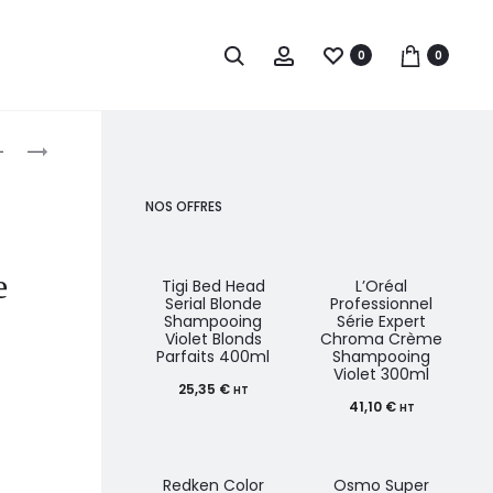
0
0
roduct
L’ORÉAL
L’ORÉAL
PROFESSIONNEL
PROFESSIONNEL
avigation
SÉRIE
SÉRIE
NOS OFFRES
EXPERT
EXPERT
LISS
BLONDIFIER
e
UNLIMITED
MASQUE
Tigi Bed Head
L’Oréal
Serial Blonde
Professionnel
MASQUE
250ML
Shampooing
Série Expert
Violet Blonds
Chroma Crème
CHEVEUX
Parfaits 400ml
Shampooing
FRISÉS
Violet 300ml
25,35
€
HT
250ML
41,10
€
HT
Redken Color
Osmo Super