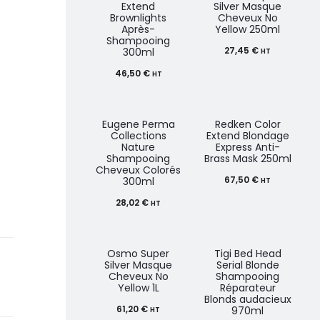
Extend
Silver Masque
Brownlights
Cheveux No
Après-
Yellow 250ml
Shampooing
27,45
€
300ml
HT
46,50
€
HT
Eugene Perma
Redken Color
Collections
Extend Blondage
Nature
Express Anti-
Shampooing
Brass Mask 250ml
Cheveux Colorés
67,50
€
300ml
HT
28,02
€
HT
Osmo Super
Tigi Bed Head
Silver Masque
Serial Blonde
L
Cheveux No
Shampooing
Yellow 1L
Réparateur
Blonds audacieux
61,20
€
970ml
HT