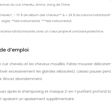
services du cuir chevelu, Jimmy Jiang de Chine
chevelu*, – 70 % de sébum des cheveux** & + 24 % de volume instantané*
rgile. **test instrumental. ***test instrumental.
e brise rafraîchissante, avec un cœur propre et une base protectrice.
de d’emploi
uir chevelu et les cheveux mouillés. Faites mousser délicate
ctiver excessivement les glandes sébacées). Laissez pauser pen
es. Rincez abondamment.
pliquez après le shampooing et masque 2-en-1 purifiant profond S
et apaisant un apaisement supplémentaire.