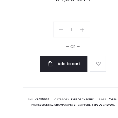
L’Oréal
Professionnel
Serie
— OR —
Expert
Scalp
Add to cart
Advanced
Shampooing
&
Masque
2-
SKU:
VR055057
CATEGORY:
TYPE DE CHEVEUX
TAGS:
L'ORÉA
en-
PROFESSIONNEL
,
SHAMPOOING ET COIFFURE
,
TYPE DE CHEVEUX
1
500