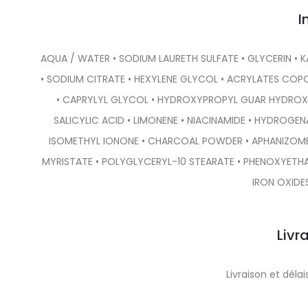
I
AQUA / WATER • SODIUM LAURETH SULFATE • GLYCERIN • 
• SODIUM CITRATE • HEXYLENE GLYCOL • ACRYLATES COP
• CAPRYLYL GLYCOL • HYDROXYPROPYL GUAR HYDROX
SALICYLIC ACID • LIMONENE • NIACINAMIDE • HYDROGE
ISOMETHYL IONONE • CHARCOAL POWDER • APHANIZOME
MYRISTATE • POLYGLYCERYL-10 STEARATE • PHENOXYETH
IRON OXIDE
Livr
Livraison et dél