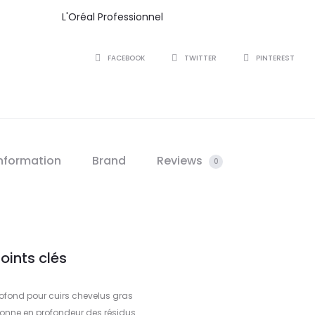
ml
L'Oréal Professionnel
quantity
SHARE
FACEBOOK
TWITTER
PINTEREST
information
Brand
Reviews
0
oints clés
profond pour cuirs chevelus gras
onne en profondeur des résidus