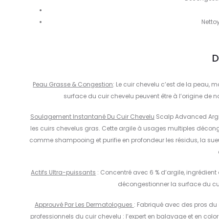
Netto
D
Peau Grasse & Congestion
: Le cuir chevelu c’est de la peau,
surface du cuir chevelu peuvent être à l’origine de n
Soulagement Instantané Du Cuir Chevelu
Scalp Advanced Argile
les cuirs chevelus gras. Cette argile à usages multiples déconge
comme shampooing et purifie en profondeur les résidus, la sueu
Actifs Ultra-puissants
: Concentré avec 6 % d’argile, ingrédient a
décongestionner la surface du cui
Approuvé Par Les Dermatologues
: Fabriqué avec des pros du
professionnels du cuir chevelu : l’expert en balayage et en colo