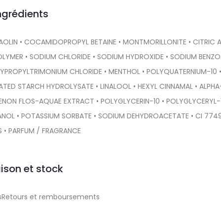
ngrédients
KAOLIN • COCAMIDOPROPYL BETAINE • MONTMORILLONITE • CITRIC 
OLYMER • SODIUM CHLORIDE • SODIUM HYDROXIDE • SODIUM BENZ
YPROPYLTRIMONIUM CHLORIDE • MENTHOL • POLYQUATERNIUM-10 
NATED STARCH HYDROLYSATE • LINALOOL • HEXYL CINNAMAL • ALPHA
NON FLOS-AQUAE EXTRACT • POLYGLYCERIN-10 • POLYGLYCERYL-
ANOL • POTASSIUM SORBATE • SODIUM DEHYDROACETATE • CI 7749
S • PARFUM / FRAGRANCE
aison et stock
aisRetours et remboursements