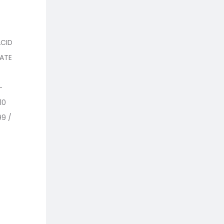
ACID
OATE
•
-
10
9 /