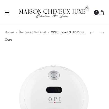
0
Prod
BABYLISS
SIBEL
Home
Électro et Matériel
OPI Lampe LG LED Dual
PRO
TABOURE
navig
Cure
FER
ROLLERC
À
SELLE
BOUCLER
EXTRA
DIGITAL
LARGE
25MM