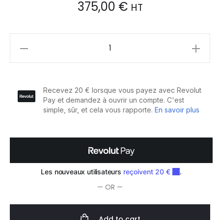
375,00
€
HT
OPI
Lampe
LG
LED
Dual
Cure
quantity
— OR —
Add to cart