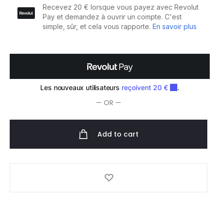
100ml
quantity
— OR —
Add to cart