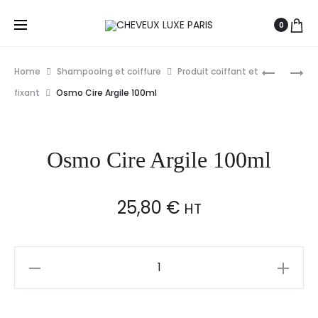
0
Prod
OSMO
OSMO
Home
Shampooing et coiffure
Produit coiffant et
SPRAY
EXTREME
navig
fixant
Osmo Cire Argile 100ml
EXTREME
VOLUME
VOLUME
MOUSSE
LIFT
EXTRA
Osmo Cire Argile 100ml
RACINES
COIFFAN
250ML
245ML
25,80
€
HT
Osmo
Cire
Argile