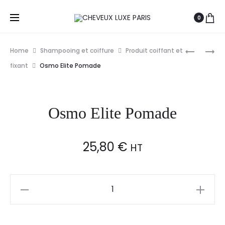
0
Prod
OSMO
OSMO
Home
Shampooing et coiffure
Produit coiffant et
CORRUP
SPRAY
navig
fixant
Osmo Elite Pomade
DE
PROTECT
CONTRE
Osmo Elite Pomade
LA
CHALEUR
250ML
25,80
€
HT
Osmo
Elite
Pomade