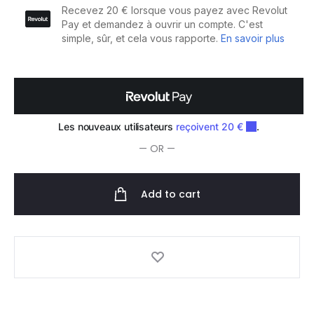
quantity
— OR —
Add to cart