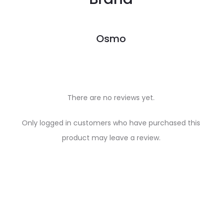
Osmo
There are no reviews yet.
R
Only logged in customers who have purchased this
e
product may leave a review.
v
i
e
w