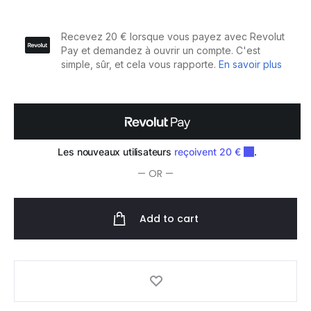
Soin
Capillaire
X.POSED
250ml
quantity
— OR —
Add to cart