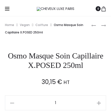
0
Prod
OSMO
OSMO
Home
Vegan
Coiffure
Osmo Masque Soin
BLINDING
MASQUE
navig
Capillaire X.POSED 250ml
SHINE
VIOLET
MASQUE
SANS-
CHEVEUX
SULFATE
Osmo Masque Soin Capillaire
ILLUMINA
POUR
300ML
CHEVEUX
X.POSED 250ml
BLONDS
30,15
€
HT
Osmo
Masque