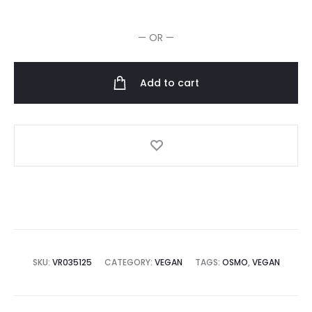
anti-
jaunissement
— OR —
quantity
Add to cart
SKU:
VR035125
CATEGORY:
VEGAN
TAGS:
OSMO
,
VEGAN