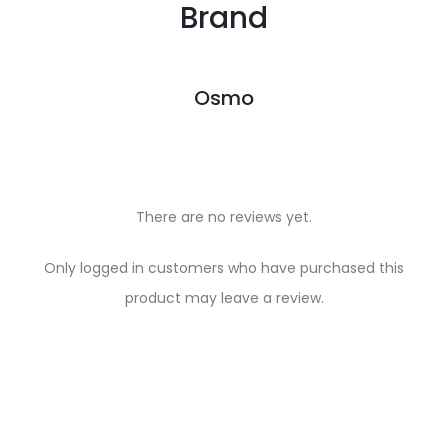
Brand
Osmo
There are no reviews yet.
R
Only logged in customers who have purchased this
e
product may leave a review.
v
i
e