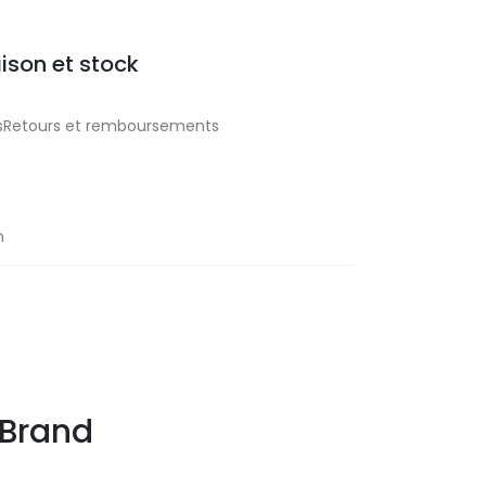
aison et stock
aisRetours et remboursements
n
Brand