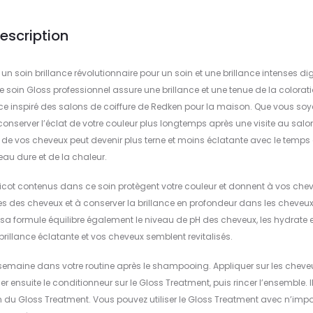
escription
n soin brillance révolutionnaire pour un soin et une brillance intenses di
e soin Gloss professionnel assure une brillance et une tenue de la colorat
nce inspiré des salons de coiffure de Redken pour la maison. Que vous soy
onserver l’éclat de votre couleur plus longtemps après une visite au salon
de vos cheveux peut devenir plus terne et moins éclatante avec le temps
eau dure et de la chaleur.
bricot contenus dans ce soin protègent votre couleur et donnent à vos che
ules des cheveux et à conserver la brillance en profondeur dans les cheveu
a formule équilibre également le niveau de pH des cheveux, les hydrate e
ne brillance éclatante et vos cheveux semblent revitalisés.
r semaine dans votre routine après le shampooing. Appliquer sur les cheve
r ensuite le conditionneur sur le Gloss Treatment, puis rincer l’ensemble. Il
 du Gloss Treatment. Vous pouvez utiliser le Gloss Treatment avec n’impo