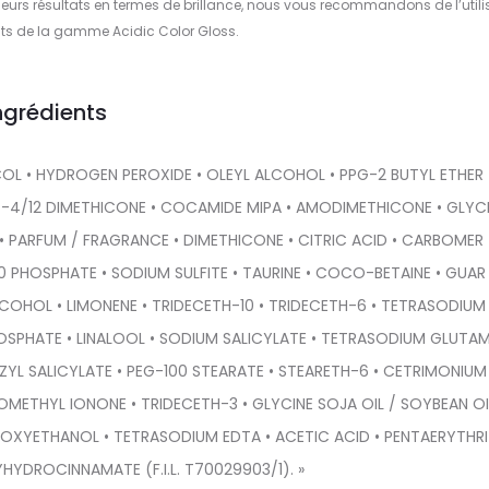
eurs résultats en termes de brillance, nous vous recommandons de l’utili
its de la gamme Acidic Color Gloss.
ngrédients
COL • HYDROGEN PEROXIDE • OLEYL ALCOHOL • PPG-2 BUTYL ETHER 
G-4/12 DIMETHICONE • COCAMIDE MIPA • AMODIMETHICONE • GLYC
 • PARFUM / FRAGRANCE • DIMETHICONE • CITRIC ACID • CARBOMER 
 PHOSPHATE • SODIUM SULFITE • TAURINE • COCO-BETAINE • GUAR
OHOL • LIMONENE • TRIDECETH-10 • TRIDECETH-6 • TETRASODIUM
SPHATE • LINALOOL • SODIUM SALICYLATE • TETRASODIUM GLUTA
ZYL SALICYLATE • PEG-100 STEARATE • STEARETH-6 • CETRIMONIUM
OMETHYL IONONE • TRIDECETH-3 • GLYCINE SOJA OIL / SOYBEAN OI
ENOXYETHANOL • TETRASODIUM EDTA • ACETIC ACID • PENTAERYTHR
YDROCINNAMATE (F.I.L. T70029903/1). »