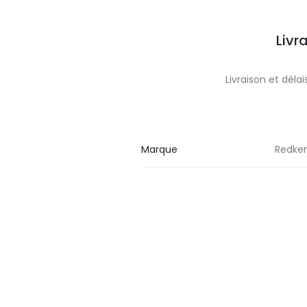
Livr
Livraison et dél
Marque
Redke