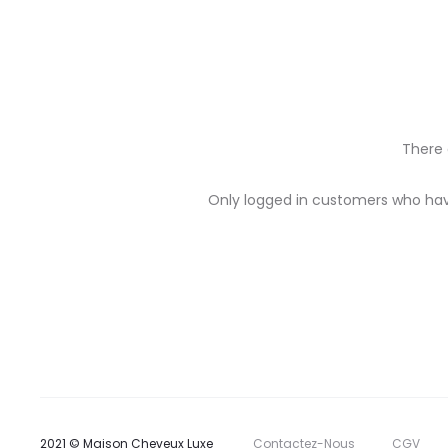
There 
R
Only logged in customers who hav
e
v
i
e
w
s
2021 © Maison Cheveux Luxe
Contactez-Nous
CGV