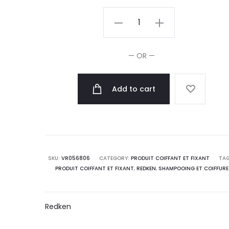
Redken
Acidic
Color
— OR —
Glossing
Soin
Add to cart
Thermo-
Protecteur
200ml
quantity
SKU:
VR056806
CATEGORY:
PRODUIT COIFFANT ET FIXANT
TAG
PRODUIT COIFFANT ET FIXANT
,
REDKEN
,
SHAMPOOING ET COIFFURE
Redken