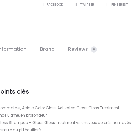
SHARE
FACEBOOK
TWITTER
PINTEREST
information
Brand
Reviews
0
oints clés
nsommateur, Acidic Color Gloss Activated Glass Gloss Treatment
ance ultime, en profondeur
r Gloss Shampoo + Glass Gloss Treatment vs cheveux colorés non lavés
ormule au pH équilibré