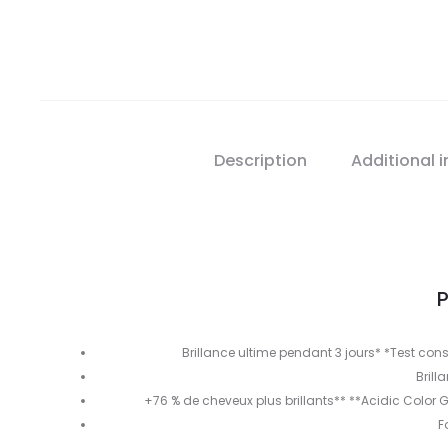
Description
Additional 
P
Brillance ultime pendant 3 jours* *Test co
Brill
+76 % de cheveux plus brillants** **Acidic Colo
F