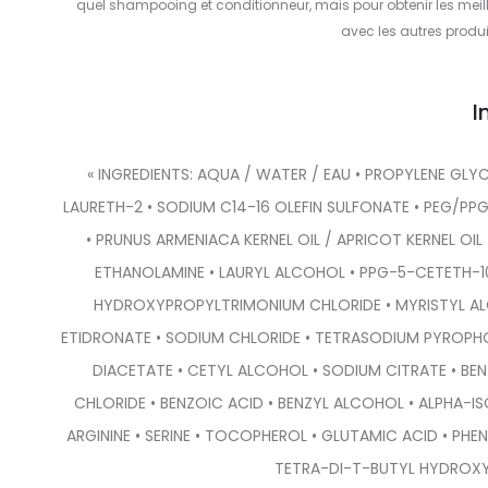
quel shampooing et conditionneur, mais pour obtenir les meill
avec les autres produ
I
« INGREDIENTS: AQUA / WATER / EAU • PROPYLENE GLY
LAURETH-2 • SODIUM C14-16 OLEFIN SULFONATE • PEG/PP
• PRUNUS ARMENIACA KERNEL OIL / APRICOT KERNEL OIL
ETHANOLAMINE • LAURYL ALCOHOL • PPG-5-CETETH-10
HYDROXYPROPYLTRIMONIUM CHLORIDE • MYRISTYL ALC
ETIDRONATE • SODIUM CHLORIDE • TETRASODIUM PYROPHO
DIACETATE • CETYL ALCOHOL • SODIUM CITRATE • BEN
CHLORIDE • BENZOIC ACID • BENZYL ALCOHOL • ALPHA-IS
ARGININE • SERINE • TOCOPHEROL • GLUTAMIC ACID • PH
TETRA-DI-T-BUTYL HYDROXYH