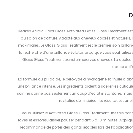
D
Redken Acidic Color Gloss Activated Glass Gloss Treatment est u
du salon de coiffure. Adapté aux cheveux colorés et naturels, l
maximales. Le Glass Gloss Treatment est le premier soin brilla
la recherche d’une brillance éclatante ou que vous souhaitiez c
Glass Gloss Treatment transformera vos cheveux. La couleur 
cause de l’
La formule au pH acide, le peroxyde d’hydrogène et l’huile d’a
une brillance intense. Les ingrédients aident à sceller les cutic
soin ne donne pas seulement un coup d’éclat instantané, mais s
revitalise de l’intérieur. Le résultat est u
Vous utilisez le Activated Glass Gloss Treatment une fois pa
lavés et essorés, laisser pauser pendant 5 à 10 minutes. Applique
recommandé de porter des gants jetables lors de l’application