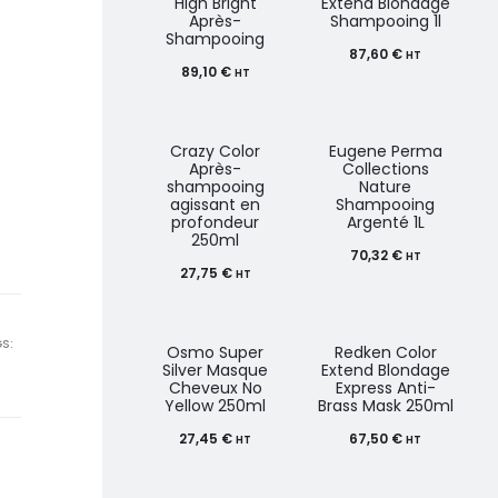
High Bright
Extend Blondage
Après-
Shampooing 1l
Shampooing
87,60
€
HT
89,10
€
HT
Crazy Color
Eugene Perma
Après-
Collections
shampooing
Nature
agissant en
Shampooing
profondeur
Argenté 1L
250ml
70,32
€
HT
27,75
€
HT
S:
Osmo Super
Redken Color
Silver Masque
Extend Blondage
Cheveux No
Express Anti-
Yellow 250ml
Brass Mask 250ml
27,45
€
67,50
€
HT
HT