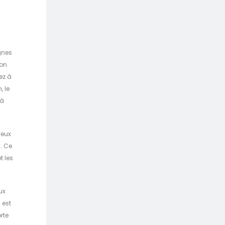
gnes
ion
ez à
, le
 à
veux
x. Ce
t les
ux
 est
rte