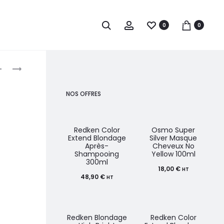
0
0
roduct
REDKEN
PAUL
SPRAY
MITCHELL
avigation
QUICK
LIQUIDE
NOS OFFRES
BLOWOUT
COIFFANT
125ML
HAIR
SCULPTING
Redken Color
Osmo Super
Extend Blondage
Silver Masque
LOTION
Après-
Cheveux No
Shampooing
Yellow 100ml
250ML
300ml
18,00
€
HT
48,90
€
HT
Redken Blondage
Redken Color