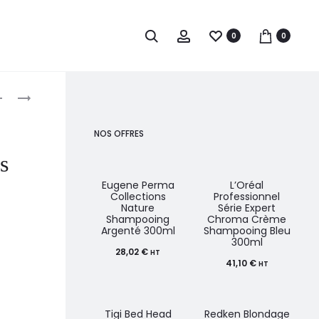
0
0
roduct
SCHWARZKOPF
PAUL
PROFESSIONAL
MITCHELL
avigation
BONACURE
AWAPUHI
NOS OFFRES
CLEAN
TRAITEMENT
s
BALANCE
INTENSIF
SHAMPOOING
150ML
Eugene Perma
L’Oréal
Collections
Professionnel
PURIFIANT
Nature
Série Expert
Shampooing
Chroma Crème
Argenté 300ml
Shampooing Bleu
300ml
28,02
€
HT
41,10
€
HT
Tigi Bed Head
Redken Blondage