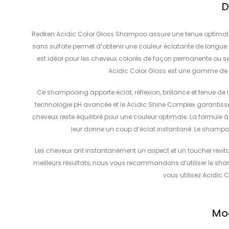
D
Redken Acidic Color Gloss Shampoo assure une tenue optimale 
sans sulfate permet d’obtenir une couleur éclatante de longue
est idéal pour les cheveux colorés de façon permanente ou s
Acidic Color Gloss est une gamme de gl
Ce shampooing apporte éclat, réflexion, brillance et tenue de 
technologie pH avancée et le Acidic Shine Complex garantisse
cheveux reste équilibré pour une couleur optimale. La formule à
leur donne un coup d’éclat instantané. Le shampoo
Les cheveux ont instantanément un aspect et un toucher revita
meilleurs résultats, nous vous recommandons d’utiliser le sh
vous utilisez Acidic
Mo