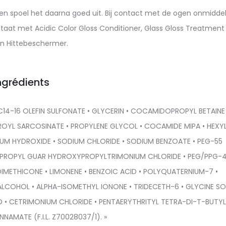
 spoel het daarna goed uit. Bij contact met de ogen onmiddell
ltaat met Acidic Color Gloss Conditioner, Glass Gloss Treatment
in Hittebeschermer.
ngrédients
 C14-16 OLEFIN SULFONATE • GLYCERIN • COCAMIDOPROPYL BETAINE 
ROYL SARCOSINATE • PROPYLENE GLYCOL • COCAMIDE MIPA • HEXY
DIUM HYDROXIDE • SODIUM CHLORIDE • SODIUM BENZOATE • PEG-55
YPROPYL GUAR HYDROXYPROPYLTRIMONIUM CHLORIDE • PEG/PPG-4
DIMETHICONE • LIMONENE • BENZOIC ACID • POLYQUATERNIUM-7 •
 ALCOHOL • ALPHA-ISOMETHYL IONONE • TRIDECETH-6 • GLYCINE S
ACID • CETRIMONIUM CHLORIDE • PENTAERYTHRITYL TETRA-DI-T-BUTY
AMATE (F.I.L. Z70028037/1). »