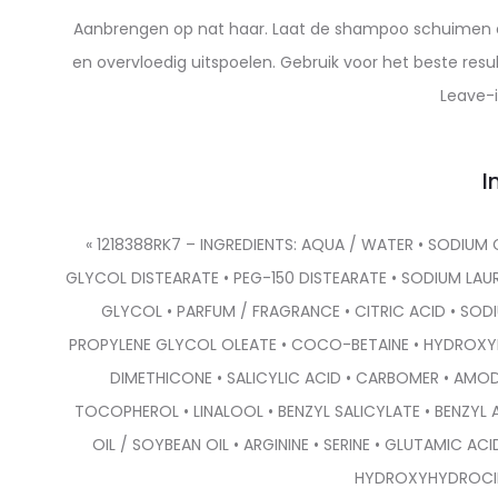
Aanbrengen op nat haar. Laat de shampoo schuimen en
en overvloedig uitspoelen. Gebruik voor het beste resu
Leave-
I
« 1218388RK7 – INGREDIENTS: AQUA / WATER • SODIUM
GLYCOL DISTEARATE • PEG-150 DISTEARATE • SODIUM LAU
GLYCOL • PARFUM / FRAGRANCE • CITRIC ACID • SO
PROPYLENE GLYCOL OLEATE • COCO-BETAINE • HYDROX
DIMETHICONE • SALICYLIC ACID • CARBOMER • AMO
TOCOPHEROL • LINALOOL • BENZYL SALICYLATE • BENZYL
OIL / SOYBEAN OIL • ARGININE • SERINE • GLUTAMIC 
HYDROXYHYDROCINN