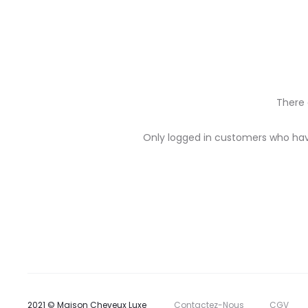
There 
R
Only logged in customers who hav
e
v
i
e
w
s
2021 © Maison Cheveux Luxe
Contactez-Nous
CGV