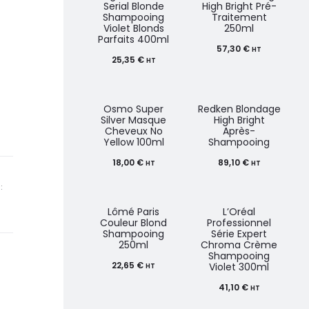
Serial Blonde
High Bright Pré-
Shampooing
Traitement
Violet Blonds
250ml
Parfaits 400ml
57,30
€
HT
25,35
€
HT
Osmo Super
Redken Blondage
Silver Masque
High Bright
Cheveux No
Après-
Yellow 100ml
Shampooing
18,00
€
89,10
€
HT
HT
:
Lômé Paris
L’Oréal
Couleur Blond
Professionnel
Shampooing
Série Expert
250ml
Chroma Crème
Shampooing
22,65
€
Violet 300ml
HT
41,10
€
HT