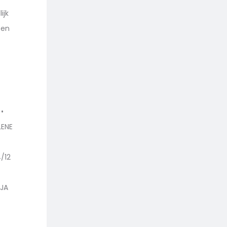
ijk
 en
•
LENE
/12
OJA
L