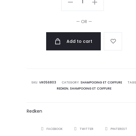
Acidic
Colour
— OR —
Gloss
Shampooing
Add to cart
1L
quantity
SKU:
VR056803
CATEGORY:
SHAMPOOING ET COIFFURE
TAGS
REDKEN
,
SHAMPOOING ET COIFFURE
Redken
SHARE
FACEBOOK
TWITTER
PINTEREST