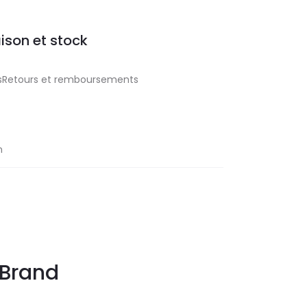
aison et stock
aisRetours et remboursements
n
Brand