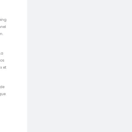
oing
nnel
n.
La
vos
x et
 de
que