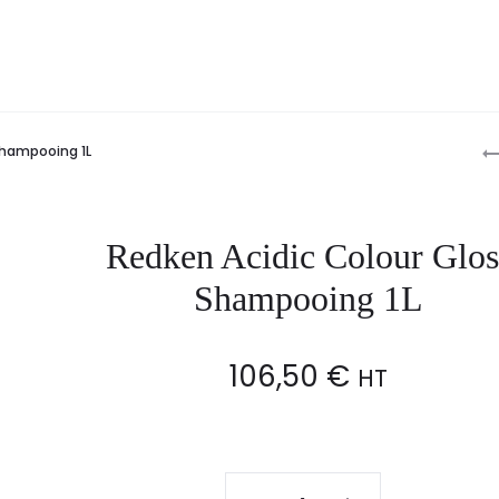
P
Shampooing 1L
n
Redken Acidic Colour Glos
Shampooing 1L
106,50
€
HT
Redken