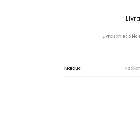
Livr
Livraison et dél
Marque
Redke