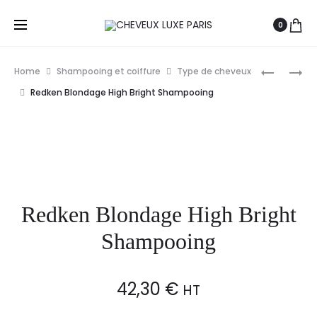
0
Prod
OSMO
EUGENE
Home
Shampooing et coiffure
Type de cheveux
SUPER
PERMA
navig
Redken Blondage High Bright Shampooing
COOL
BI-
MASQUE
PHASE
CHEVEUX
KERATIN
ZERO
COULEUR
ORANGE
200ML
Redken Blondage High Bright
Shampooing
42,30
€
HT