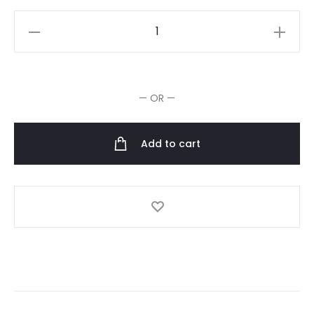
Redken
Blondage
High
Bright
— OR —
Shampooing
quantity
Add to cart