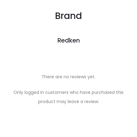
Brand
Redken
There are no reviews yet.
R
Only logged in customers who have purchased this
e
product may leave a review.
v
i
e