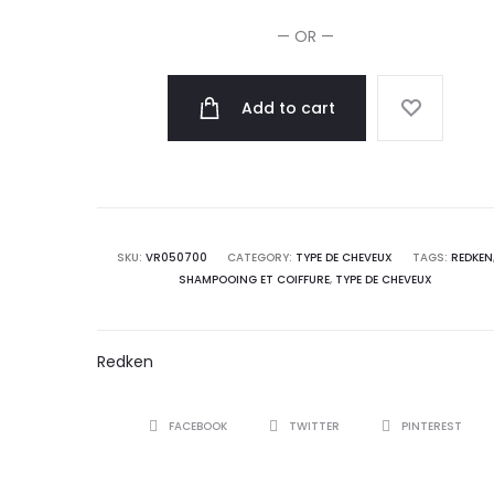
Cat
— OR —
150ml
quantity
Add to cart
SKU:
VR050700
CATEGORY:
TYPE DE CHEVEUX
TAGS:
REDKEN
SHAMPOOING ET COIFFURE
,
TYPE DE CHEVEUX
Redken
SHARE
FACEBOOK
TWITTER
PINTEREST