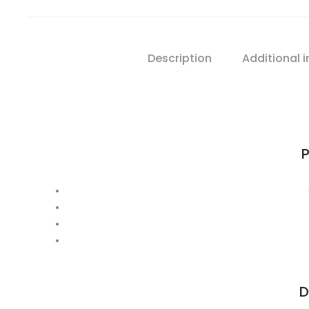
Description
Additional 
P
D