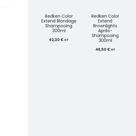
Redken Color
Redken Color
Extend Blondage
Extend
Shampooing
Brownlights
300ml
Après-
Shampooing
42,30
€
300ml
HT
46,50
€
HT