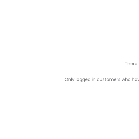
There 
R
Only logged in customers who hav
e
v
i
e
w