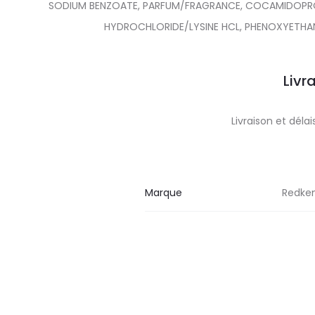
SODIUM BENZOATE, PARFUM/FRAGRANCE, COCAMIDOPROPYL
HYDROCHLORIDE/LYSINE HCL, PHENOXYETHANO
Livr
Livraison et dél
Marque
Redke