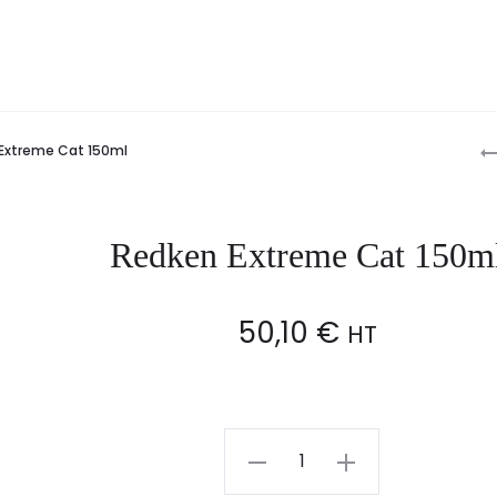
P
Extreme Cat 150ml
n
Redken Extreme Cat 150m
50,10
€
HT
Redken
Extreme