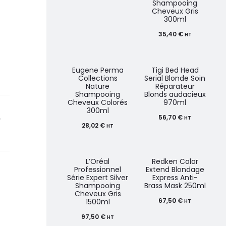
Shampooing
Cheveux Gris
300ml
35,40
€
HT
Eugene Perma
Tigi Bed Head
Collections
Serial Blonde Soin
Nature
Réparateur
Shampooing
Blonds audacieux
Cheveux Colorés
970ml
300ml
56,70
€
,
HT
28,02
€
HT
L’Oréal
Redken Color
Professionnel
Extend Blondage
Série Expert Silver
Express Anti-
Shampooing
Brass Mask 250ml
Cheveux Gris
67,50
€
1500ml
HT
97,50
€
HT