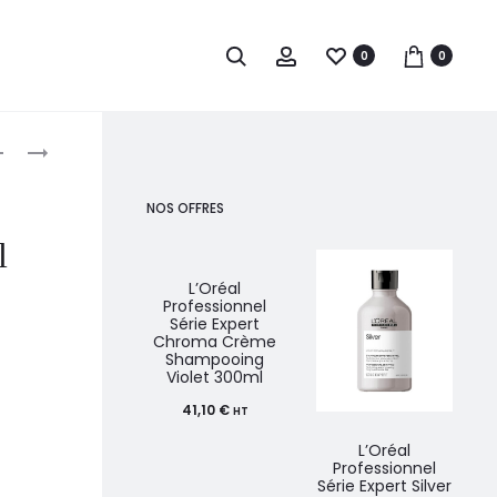
0
0
roduct
L’ORÉAL
REDKEN
PROFESSIONNEL
ONE
avigation
SÉRIE
UNITED
NOS OFFRES
EXPERT
ELIXIR
l
BLONDIFIER
TRAITEMENT
APRÈS-
SANS
L’Oréal
Professionnel
SHAMPOOING
RINÇAGE
Série Expert
Chroma Crème
750ML
150ML
Shampooing
Violet 300ml
41,10
€
HT
L’Oréal
Professionnel
Série Expert Silver