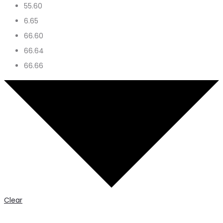
55.60
6.65
66.60
66.64
66.66
Clear
Revlon