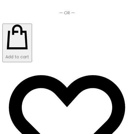
— OR —
Add to cart