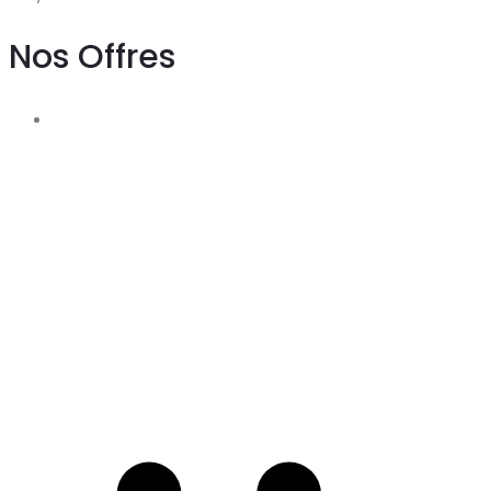
Nos Offres
A
t
c