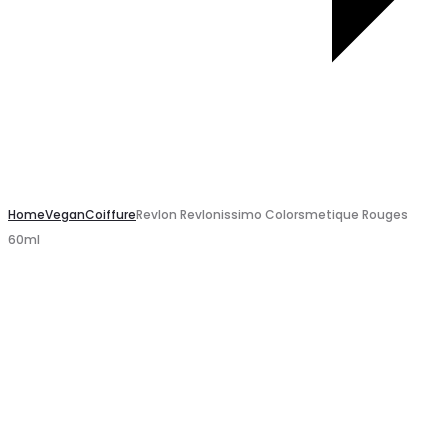
Home
Vegan
Coiffure
Revlon Revlonissimo Colorsmetique Rouges
60ml