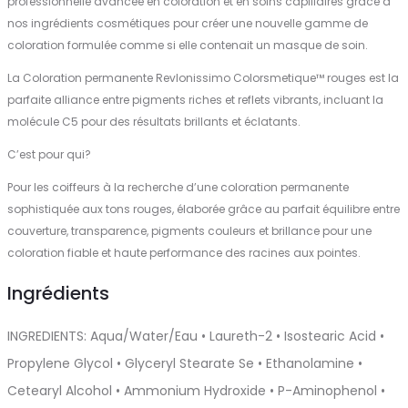
professionnelle avancée en coloration et en soins capillaires grâce à
nos ingrédients cosmétiques pour créer une nouvelle gamme de
coloration formulée comme si elle contenait un masque de soin.
La Coloration permanente Revlonissimo Colorsmetique™ rouges est la
parfaite alliance entre pigments riches et reflets vibrants, incluant la
molécule C5 pour des résultats brillants et éclatants.
C’est pour qui?
Pour les coiffeurs à la recherche d’une coloration permanente
sophistiquée aux tons rouges, élaborée grâce au parfait équilibre entre
couverture, transparence, pigments couleurs et brillance pour une
coloration fiable et haute performance des racines aux pointes.
Ingrédients
INGREDIENTS: Aqua/Water/Eau • Laureth-2 • Isostearic Acid •
Propylene Glycol • Glyceryl Stearate Se • Ethanolamine •
Cetearyl Alcohol • Ammonium Hydroxide • P-Aminophenol •