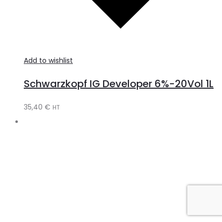
Add to wishlist
Schwarzkopf IG Developer 6%-20Vol 1L
35,40
€
HT
A
t
c