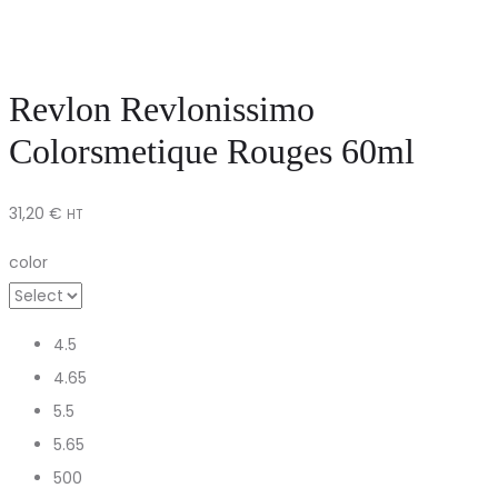
Revlon Revlonissimo
Colorsmetique Rouges 60ml
31,20
€
HT
color
4.5
4.65
5.5
5.65
500