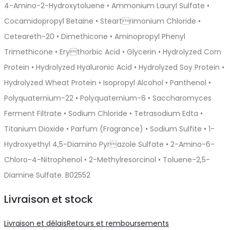
4-Amino-2-Hydroxytoluene • Ammonium Lauryl Sulfate •
Cocamidopropyl Betaine • Steartrimonium Chloride •
Ceteareth-20 • Dimethicone • Aminopropyl Phenyl
Trimethicone • Erythorbic Acid • Glycerin • Hydrolyzed Corn
Protein • Hydrolyzed Hyaluronic Acid • Hydrolyzed Soy Protein •
Hydrolyzed Wheat Protein • Isopropyl Alcohol • Panthenol •
Polyquaternium-22 • Polyquaternium-6 • Saccharomyces
Ferment Filtrate • Sodium Chloride • Tetrasodium Edta •
Titanium Dioxide • Parfum (Fragrance) • Sodium Sulfite • 1-
Hydroxyethyl 4,5-Diamino Pyrazole Sulfate • 2-Amino-6-
Chloro-4-Nitrophenol • 2-Methylresorcinol • Toluene-2,5-
Diamine Sulfate. B02552
Livraison et stock
Livraison et délais
Retours et remboursements