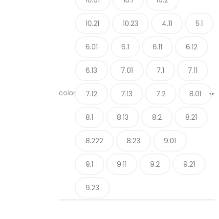
10.21
10.23
4.11
5.1
6.01
6.1
6.11
6.12
6.13
7.01
7.1
7.11
color
7.12
7.13
7.2
8.01
8.1
8.13
8.2
8.21
8.222
8.23
9.01
9.1
9.11
9.2
9.21
9.23