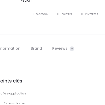
Revlon
SHARE
FACEBOOK
TWITTER
PINTEREST
information
Brand
Reviews
0
oints clés
la 1ère application
2x plus de soin