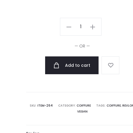
Revlonissimo
Colorsmetique
Froids
— OR —
60ml
quantity
Add to cart
SKU:
ITEM-264
CATEGORY:
COIFFURE
TAGS:
COIFFURE
,
REVLO
VEGAN