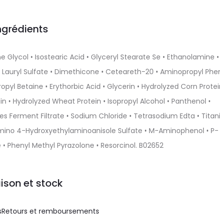
ngrédients
 Glycol • Isostearic Acid • Glyceryl Stearate Se • Ethanolamine •
auryl Sulfate • Dimethicone • Ceteareth-20 • Aminopropyl Phe
l Betaine • Erythorbic Acid • Glycerin • Hydrolyzed Corn Protei
in • Hydrolyzed Wheat Protein • Isopropyl Alcohol • Panthenol •
 Ferment Filtrate • Sodium Chloride • Tetrasodium Edta • Tita
-Amino 4-Hydroxyethylaminoanisole Sulfate • M-Aminophenol • P-
 Phenyl Methyl Pyrazolone • Resorcinol. B02652
aison et stock
s
Retours et remboursements