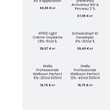
Kit d’Application
Shinefinity
Activateur Bol &
46,35
€
Pinceau 2 %
HT
37,05
€
HT
XP100 Light
Schwarzkopf IG
Crème Oxydante
Developer
1.8%-6Vol 1L
6%-20Vol 1L
29,07
€
35,40
€
HT
HT
Wella
Wella
Professionals
Professionals
Welloxon Perfect
Welloxon Perfect
6%-20Vol 500ml
12%-40Vol 500ml
18,75
€
18,75
€
HT
HT