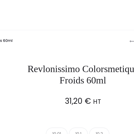
P
ds 60ml
n
Revlonissimo Colorsmetiq
Froids 60ml
31,20
€
HT
10.01
10.1
10.2