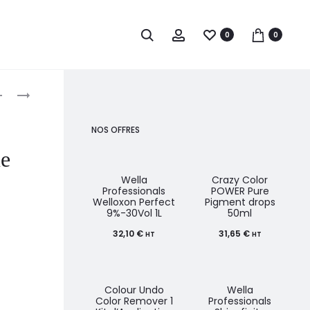
0
0
roduct
REVLON
REVLONISSIMO
NUTRI
COLORSMETIQUE
avigation
COLOR
DORES
NOS OFFRES
FILTERS
60ML
ue
240ML
Wella
Crazy Color
Professionals
POWER Pure
Welloxon Perfect
Pigment drops
9%-30Vol 1L
50ml
32,10
€
31,65
€
HT
HT
Colour Undo
Wella
Color Remover 1
Professionals