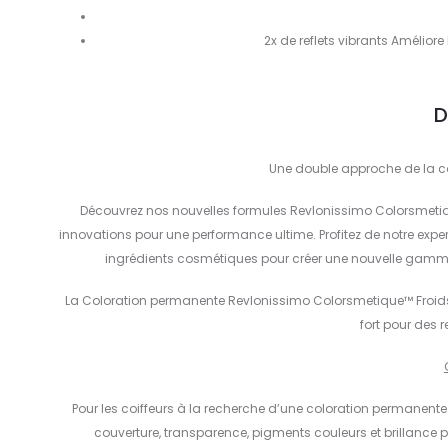
2x de reflets vibrants Amélior
D
Une double approche de la co
Découvrez nos nouvelles formules Revlonissimo Colorsmetiq
innovations pour une performance ultime. Profitez de notre exper
ingrédients cosmétiques pour créer une nouvelle gamme
La Coloration permanente Revlonissimo Colorsmetique™ Froids o
fort pour des r
Pour les coiffeurs à la recherche d’une coloration permanente
couverture, transparence, pigments couleurs et brillance 