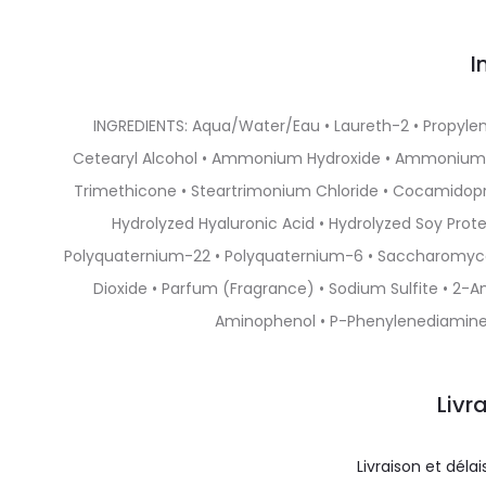
I
INGREDIENTS: Aqua/Water/Eau • Laureth-2 • Propylene
Cetearyl Alcohol • Ammonium Hydroxide • Ammonium L
Trimethicone • Steartrimonium Chloride • Cocamidopropy
Hydrolyzed Hyaluronic Acid • Hydrolyzed Soy Prote
Polyquaternium-22 • Polyquaternium-6 • Saccharomyces
Dioxide • Parfum (Fragrance) • Sodium Sulfite • 2
Aminophenol • P-Phenylenediamine •
Livr
Livraison et délai