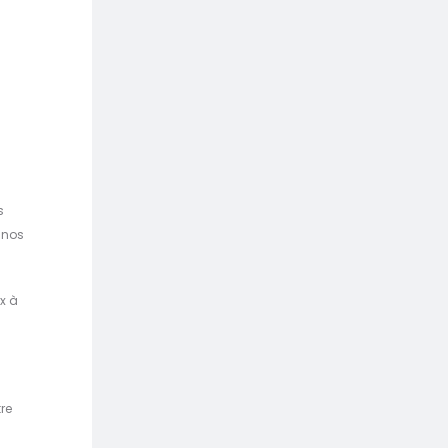
s
à nos
x à
re