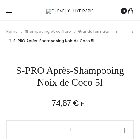
0
Prod
TIGI
S-
Home
Shampooing et coiffure
Grands formats
BED
PRO
navig
S-PRO Après-Shampooing Noix de Coco 5l
HEAD
APRÈS-
COLOUR
SHAMPO
GODDES
AIDE
S-PRO Après-Shampooing
SOIN
1L
INFUSÉ
Noix de Coco 5l
HUILES
NATUREL
74,67
€
CHEVEUX
HT
COLORÉS
400ML
S-
PRO