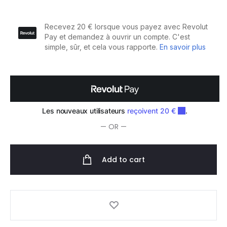
Après-
Shampooing
Noix
de
Coco
5l
quantity
— OR —
Add to cart