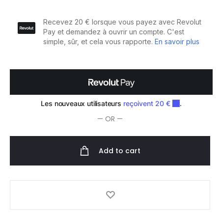
Bol
Mesureur
Coloration
100ml
quantity
— OR —
Add to cart