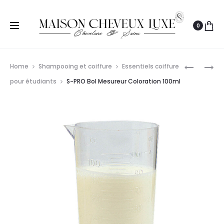
0
Prod
SIBEL
SIBEL
Home
Shampooing et coiffure
Essentiels coiffure
FEUILLE
RODS
navig
pour étudiants
S-PRO Bol Mesureur Coloration 100ml
D’ALU
SHORT
14?
7MM
BIG
PINK-
ROULEAU
YELLOW
12CMX25
12PCS/4
ARGENT