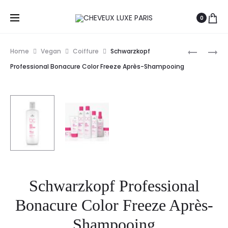
0
Prod
SCHWAR
SCHWAR
Home
Vegan
Coiffure
Schwarzkopf
PROFESS
PROFESS
navig
Professional Bonacure Color Freeze Après-Shampooing
BLONDME
BONACU
AB
REPAIR
APRÈS-
RESCUE
SHAMPO
SPRAY
LÉGER
APRÈS-
200ML
SHAMPO
Schwarzkopf Professional
Bonacure Color Freeze Après-
Shampooing