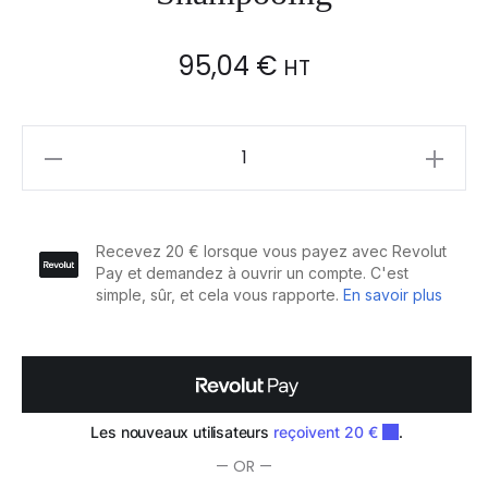
95,04
€
HT
Schwarzkopf
Professional
Bonacure
Color
Freeze
Après-
Shampooing
quantity
— OR —