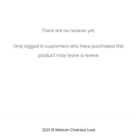
There are no reviews yet.
R
Only logged in customers who have purchased this
e
product may leave a review.
v
i
e
w
s
2021 © Maison Cheveux Luxe