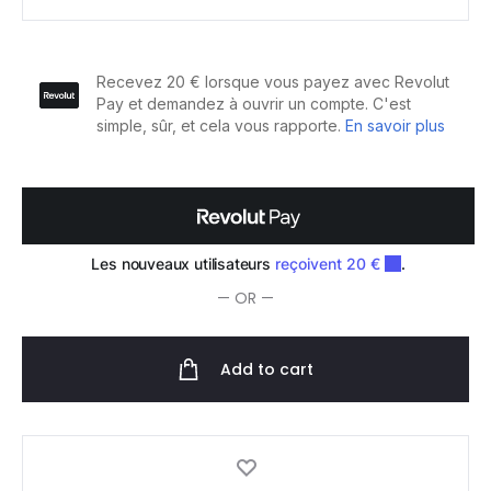
Silhouette
Laque
Tenue
Flexible
300ml
quantity
— OR —
Add to cart