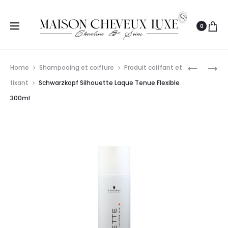
0
Prod
S-
SCHWAR
Home
Shampooing et coiffure
Produit coiffant et
PRO
OSIS+
navig
fixant
Schwarzkopf Silhouette Laque Tenue Flexible
MOUSSE
DUST
300ml
EXTRA
IT
FORTE
10G
400ML