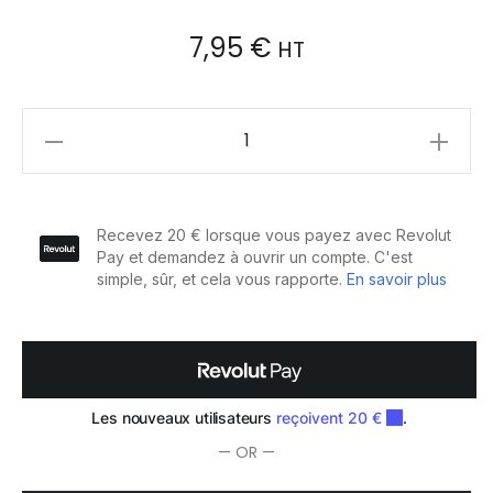
7,95
€
HT
Sibel
Épingles
Ondulées
Wavy
50mm
Noir
50pcs.
quantity
— OR —