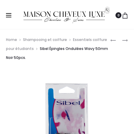
0
Prod
SIBEL
SIBEL
Home
Shampooing et coiffure
Essentiels coiffure
BLEACHI
TUYAU
navig
pour étudiants
Sibel Épingles Ondulées Wavy 50mm
BONNET
POUR
Noir 50pcs.
SILICONE
ANGELS
BAY
ET
COMPAC