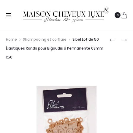
0
Prod
SIBEL
SIBEL
Home
Shampooing et coiffure
Sibel Lot de 50
PROTÈGE
BIGOUDI
navig
Élastiques Ronds pour Bigoudis à Permanente 68mm
OREILLES
LONG
x50
2PCS
12PCS