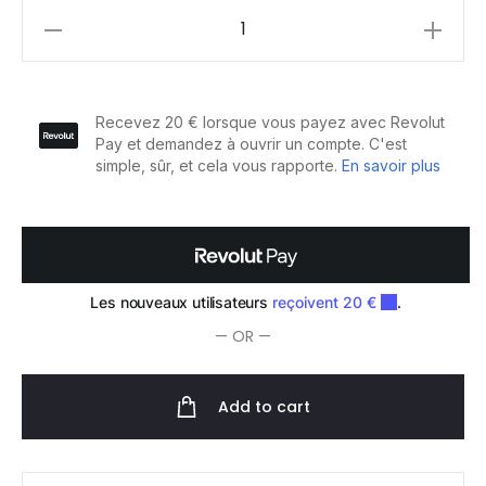
Sibel
Tête
Mannequin
d'Apprentissage
Fleur
65-
70cm
quantity
— OR —
Add to cart