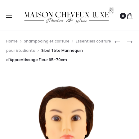
0
Prod
S-
OLIVIA
Home
Shampooing et coiffure
Essentiels coiffure
PRO
GARDEN
navig
pour étudiants
Sibel Tête Mannequin
TÊTE
FINGERB
d’Apprentissage Fleur 65-70cm
D’APPRE
COMBO
MAGALIE
MEDIUM
55-
PASTEL
60CM
PINK
CHÂTAIN
4