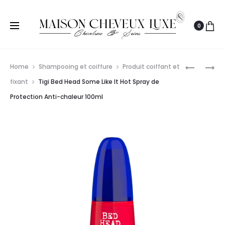
0
Prod
TIGI
TIGI
Home
Shampooing et coiffure
Produit coiffant et
BED
BED
navig
fixant
Tigi Bed Head Some Like It Hot Spray de
HEAD
HEAD
Protection Anti-chaleur 100ml
HEADRUS
MASTERP
SHINE
LAQUE
SPRAY
BRILLANC
CAPILLAI
À
200ML
FIXATION
FORTE
340ML