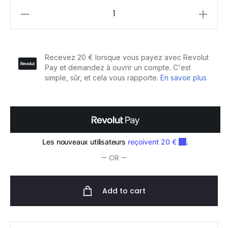
Tigi
Bed
Head
Some
Like
It
Hot
Spray
de
Protection
Anti-
— OR —
chaleur
100ml
Add to cart
quantity