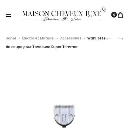
0
Prod
MOSER
BABYLISS
Home
Électro et Matériel
Accessoires
Wahl Tête
TÊTE
PRO
navig
de coupe pour Tondeuse Super Trimmer
DE
BLADE
COUPE
HEAD
POUR
30MM
TONDEUS
CHROMIN
1591