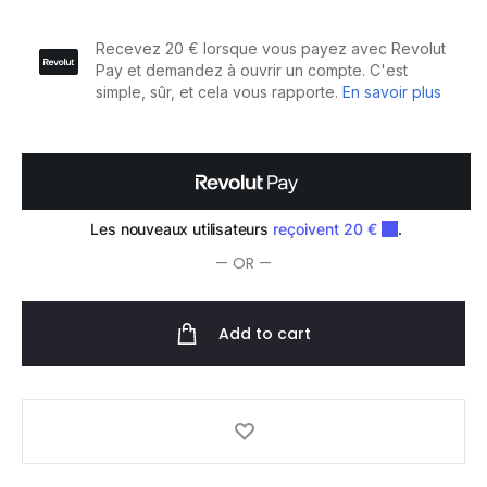
de
coupe
pour
Tondeuse
Super
Trimmer
quantity
— OR —
Add to cart